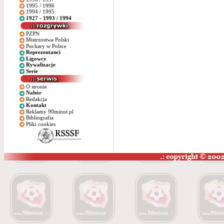
1995 / 1996
1994 / 1995
1927 - 1993 / 1994
PZPN
Mistrzostwa Polski
Puchary w Polsce
Reprezentanci
Ligowcy
Rywalizacje
Serie
O stronie
Nabór
Redakcja
Kontakt
Reklamy 90minut.pl
Bibliografia
Pliki cookies