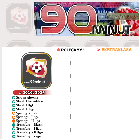
Strona główna
Skarb Ekstraklasy
Skarb I ligi
Skarb II ligi
Sparingi - Ekstr.
Sparingi - I liga
Sparingi - II liga
Transfery - Ekstr.
Transfery - I liga
Transfery - II liga
Transfery - zagr.