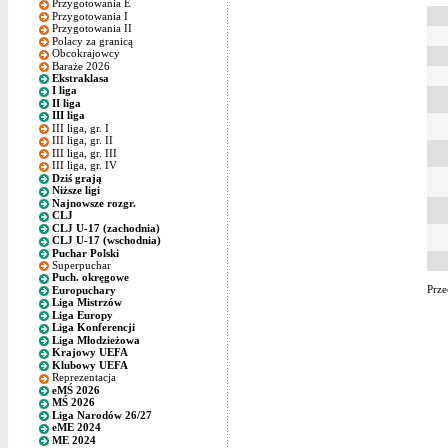
Przygotowania E
Przygotowania I
Przygotowania II
Polacy za granicą
Obcokrajowcy
Baraże 2026
Ekstraklasa
I liga
II liga
III liga
III liga, gr. I
III liga, gr. II
III liga, gr. III
III liga, gr. IV
Dziś grają
Niższe ligi
Najnowsze rozgr.
CLJ
CLJ U-17 (zachodnia)
CLJ U-17 (wschodnia)
Puchar Polski
Superpuchar
Puch. okręgowe
Prze
Europuchary
Liga Mistrzów
Liga Europy
Liga Konferencji
Liga Młodzieżowa
Krajowy UEFA
Klubowy UEFA
Reprezentacja
eMŚ 2026
MŚ 2026
Liga Narodów 26/27
eME 2024
ME 2024