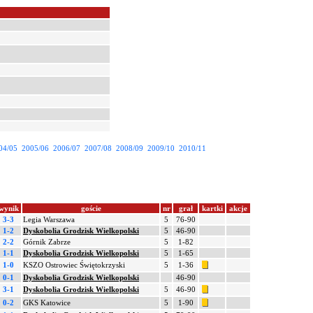
04/05
2005/06
2006/07
2007/08
2008/09
2009/10
2010/11
wynik
goście
nr
grał
kartki
akcje
3-3
Legia Warszawa
5
76-90
1-2
Dyskobolia Grodzisk Wielkopolski
5
46-90
2-2
Górnik Zabrze
5
1-82
1-1
Dyskobolia Grodzisk Wielkopolski
5
1-65
1-0
KSZO Ostrowiec Świętokrzyski
5
1-36
0-1
Dyskobolia Grodzisk Wielkopolski
46-90
3-1
Dyskobolia Grodzisk Wielkopolski
5
46-90
0-2
GKS Katowice
5
1-90