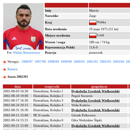
Imię
Marcin
Nazwisko
Zając
Polska
Kraj
Data urodzenia
19 maja 1975 (51 lat)
Łódź
Miejsce urodzenia
Wzrost / waga
180 cm / 74 kg
Reprezentacja Polski
11A-0
Fot:
Widok Skierniewice
Pozycja
pomocnik
Występy:
1996/97
1997/98
1998/99
1999/00
2000/01
2001/02
2002/03
2003/04
20
Kariera
Sezon 2002/03
data
rozgrywki
gospodarze
2002-08-03 16:30
Ekstraklasa, Kolejka 1
Dyskobolia Grodzisk Wielkopolski
2002-08-10 19:00
Ekstraklasa, Kolejka 2
Pogoń Szczecin
2002-08-17 16:30
Ekstraklasa, Kolejka 3
Dyskobolia Grodzisk Wielkopolski
2002-08-24 20:15
Ekstraklasa, Kolejka 4
Wisła Kraków
2002-08-31 16:30
Ekstraklasa, Kolejka 5
Dyskobolia Grodzisk Wielkopolski
2002-09-11 15:00
PP, II runda
Górnik Polkowice
2002-09-14 15:15
Ekstraklasa, Kolejka 6
Odra Wodzisław Śląski
2002-09-21 15:00
Ekstraklasa, Kolejka 7
Dyskobolia Grodzisk Wielkopolski