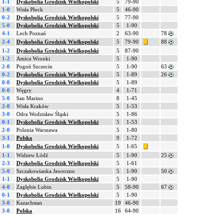
1-1
Dyskobolia Grodzisk Wielkopolski
5
79-90
1-0
Wisła Płock
5
46-90
0-2
Dyskobolia Grodzisk Wielkopolski
5
77-90
5-0
Dyskobolia Grodzisk Wielkopolski
5
1-90
4-1
Lech Poznań
2
63-90
78
2-4
Dyskobolia Grodzisk Wielkopolski
5
79-90
88
1-2
Dyskobolia Grodzisk Wielkopolski
5
87-90
1-2
Amica Wronki
5
1-90
2-0
Pogoń Szczecin
5
1-90
63
0-2
Dyskobolia Grodzisk Wielkopolski
5
1-89
26
0-0
Dyskobolia Grodzisk Wielkopolski
5
1-89
0-0
Węgry
4
1-71
5-0
San Marino
8
1-45
2-0
Wisła Kraków
5
1-53
3-0
Odra Wodzisław Śląski
5
1-86
0-1
Dyskobolia Grodzisk Wielkopolski
5
1-53
2-0
Polonia Warszawa
5
1-80
3-1
Polska
9
1-72
1-0
Dyskobolia Grodzisk Wielkopolski
5
1-65
1-1
Widzew Łódź
5
1-90
25
2-3
Dyskobolia Grodzisk Wielkopolski
5
1-61
5-0
Szczakowianka Jaworzno
5
1-90
50
1-1
Dyskobolia Grodzisk Wielkopolski
5
1-90
4-0
Zagłębie Lubin
5
58-90
67
0-1
Dyskobolia Grodzisk Wielkopolski
5
1-90
3-0
Kazachstan
19
46-90
3-0
Polska
16
64-90