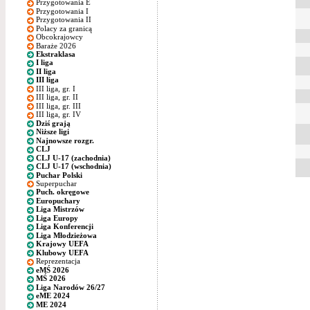
Przygotowania E
Przygotowania I
Przygotowania II
Polacy za granicą
Obcokrajowcy
Baraże 2026
Ekstraklasa
I liga
II liga
III liga
III liga, gr. I
III liga, gr. II
III liga, gr. III
III liga, gr. IV
Dziś grają
Niższe ligi
Najnowsze rozgr.
CLJ
CLJ U-17 (zachodnia)
CLJ U-17 (wschodnia)
Puchar Polski
Superpuchar
Puch. okręgowe
Europuchary
Liga Mistrzów
Liga Europy
Liga Konferencji
Liga Młodzieżowa
Krajowy UEFA
Klubowy UEFA
Reprezentacja
eMŚ 2026
MŚ 2026
Liga Narodów 26/27
eME 2024
ME 2024