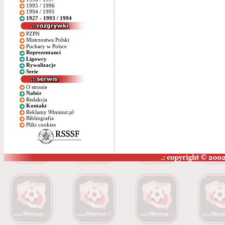
1995 / 1996
1994 / 1995
1927 - 1993 / 1994
PZPN
Mistrzostwa Polski
Puchary w Polsce
Reprezentanci
Ligowcy
Rywalizacje
Serie
O stronie
Nabór
Redakcja
Kontakt
Reklamy 90minut.pl
Bibliografia
Pliki cookies