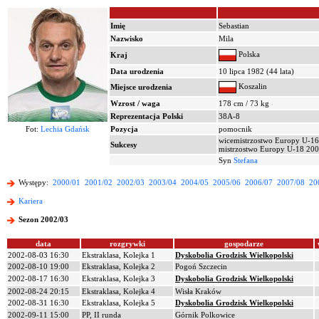
Imię
Sebastian
Nazwisko
Mila
Polska
Kraj
Data urodzenia
10 lipca 1982 (44 lata)
Koszalin
Miejsce urodzenia
Wzrost / waga
178 cm / 73 kg
Reprezentacja Polski
38A-8
Fot:
Lechia Gdańsk
Pozycja
pomocnik
wicemistrzostwo Europy U-1
Sukcesy
mistrzostwo Europy U-18 20
Syn
Stefana
Występy:
2000/01
2001/02
2002/03
2003/04
2004/05
2005/06
2006/07
2007/08
20
Kariera
Sezon 2002/03
data
rozgrywki
gospodarze
2002-08-03 16:30
Ekstraklasa, Kolejka 1
Dyskobolia Grodzisk Wielkopolski
2002-08-10 19:00
Ekstraklasa, Kolejka 2
Pogoń Szczecin
2002-08-17 16:30
Ekstraklasa, Kolejka 3
Dyskobolia Grodzisk Wielkopolski
2002-08-24 20:15
Ekstraklasa, Kolejka 4
Wisła Kraków
2002-08-31 16:30
Ekstraklasa, Kolejka 5
Dyskobolia Grodzisk Wielkopolski
2002-09-11 15:00
PP, II runda
Górnik Polkowice