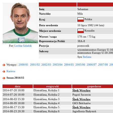
Imię
Sebastian
Nazwisko
Mila
Polska
Kraj
Data urodzenia
10 lipca 1982 (44 lata)
Koszalin
Miejsce urodzenia
Wzrost / waga
178 cm / 73 kg
Reprezentacja Polski
38A-8
Fot:
Lechia Gdańsk
Pozycja
pomocnik
wicemistrzostwo Europy U-1
Sukcesy
mistrzostwo Europy U-18 20
Syn
Stefana
Występy:
2000/01
2001/02
2002/03
2003/04
2004/05
2005/06
2006/07
2007/08
20
Kariera
Sezon 2014/15
data
rozgrywki
gospodarze
2014-07-20 18:00
Ekstraklasa, Kolejka 1
Śląsk Wrocław
2014-07-26 18:00
Ekstraklasa, Kolejka 2
Pogoń Szczecin
2014-08-03 15:30
Ekstraklasa, Kolejka 3
Śląsk Wrocław
2014-08-09 18:00
Ekstraklasa, Kolejka 4
GKS Bełchatów
2014-08-17 15:30
Ekstraklasa, Kolejka 5
Śląsk Wrocław
2014-08-23 20:30
Ekstraklasa, Kolejka 6
Jagiellonia Białystok