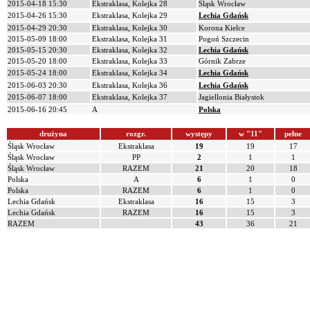
2015-04-18 15:30
Ekstraklasa, Kolejka 28
Śląsk Wrocław
2015-04-26 15:30
Ekstraklasa, Kolejka 29
Lechia Gdańsk
2015-04-29 20:30
Ekstraklasa, Kolejka 30
Korona Kielce
2015-05-09 18:00
Ekstraklasa, Kolejka 31
Pogoń Szczecin
2015-05-15 20:30
Ekstraklasa, Kolejka 32
Lechia Gdańsk
2015-05-20 18:00
Ekstraklasa, Kolejka 33
Górnik Zabrze
2015-05-24 18:00
Ekstraklasa, Kolejka 34
Lechia Gdańsk
2015-06-03 20:30
Ekstraklasa, Kolejka 36
Lechia Gdańsk
2015-06-07 18:00
Ekstraklasa, Kolejka 37
Jagiellonia Białystok
2015-06-16 20:45
A
Polska
drużyna
rozgr.
występy
w "11"
pełne
Śląsk Wrocław
Ekstraklasa
19
19
17
Śląsk Wrocław
PP
2
1
1
Śląsk Wrocław
RAZEM
21
20
18
Polska
A
6
1
0
Polska
RAZEM
6
1
0
Lechia Gdańsk
Ekstraklasa
16
15
3
Lechia Gdańsk
RAZEM
16
15
3
RAZEM
43
36
21