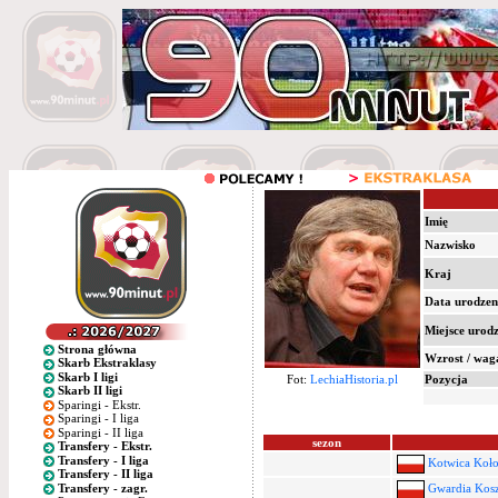
Imię
Nazwisko
Kraj
Data urodzen
Miejsce urod
Strona główna
Wzrost / wag
Skarb Ekstraklasy
Skarb I ligi
Fot:
LechiaHistoria.pl
Pozycja
Skarb II ligi
Sparingi - Ekstr.
Sparingi - I liga
Sparingi - II liga
sezon
Transfery - Ekstr.
Transfery - I liga
Kotwica Koł
Transfery - II liga
Transfery - zagr.
Gwardia Kosz