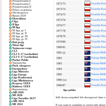
Przygotowania E
Gwardia Kosz
1972/73
Przygotowania I
Przygotowania II
Gwardia Kosz
1973/74
Polacy za granicą
Obcokrajowcy
Gwardia Kosz
1974/75
Baraże 2026
Ekstraklasa
Gwardia Kosz
1975/76
I liga
II liga
Gwardia Kosz
1976/77
III liga
III liga, gr. I
Gwardia Kosz
1977/78
III liga, gr. II
Gwardia War
III liga, gr. III
1978/79
III liga, gr. IV
Gwardia War
1979/80
Dziś grają
Niższe ligi
Gwardia Kosz
1980/81
Najnowsze rozgr.
CLJ
Polonia Melb
1981 (j)
CLJ U-17 (zachodnia)
CLJ U-17 (wschodnia)
Polonia Melb
1982
Puchar Polski
Superpuchar
Polonia Melb
1983
Puch. okręgowe
Europuchary
Polonia Melb
1984
Liga Mistrzów
Polonia Melb
1985
Liga Europy
Liga Konferencji
Polonia Melb
1986 (w)
Liga Młodzieżowa
Krajowy UEFA
Gwardia Kosz
1986/87
Klubowy UEFA
Reprezentacja
liga polska
eMŚ 2026
MŚ 2026
Jeśli chcesz uzupełnić lub skorygować dane o
Liga Narodów 26/27
eME 2024
ME 2024
If you want to complete or correct info about 