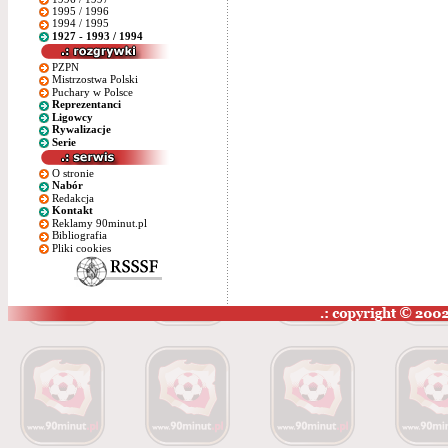
1995 / 1996
1994 / 1995
1927 - 1993 / 1994
PZPN
Mistrzostwa Polski
Puchary w Polsce
Reprezentanci
Ligowcy
Rywalizacje
Serie
O stronie
Nabór
Redakcja
Kontakt
Reklamy 90minut.pl
Bibliografia
Pliki cookies