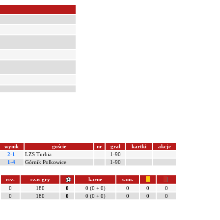
wynik
goście
nr
grał
kartki
akcje
2-1
LZS Turbia
1-90
1-4
Górnik Polkowice
1-90
rez.
czas gry
karne
sam.
0
180
0
0 (0 + 0)
0
0
0
0
180
0
0 (0 + 0)
0
0
0