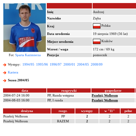
Imię
Andrzej
Nazwisko
Zięba
Polska
Kraj
Data urodzenia
19 sierpnia 1969 (56 lat)
Kraków
Miejsce urodzenia
Wzrost / waga
172 cm / 69 kg
Fot:
Sparta Kazimierza
Pozycja
pomocnik
Występy:
1994/95
1995/96
1996/97
2000/01
2004/05
2008/09
Kariera
Sezon 2004/05
data
rozgrywki
gospodarze
2004-07-24 16:00
PP, Runda wstępna
Przebój Wolbrom
2004-08-03 16:00
PP, I runda
Przebój Wolbrom
drużyna
rozgr.
występy
w "11"
pełne
Przebój Wolbrom
PP
2
2
2
Przebój Wolbrom
RAZEM
2
2
2