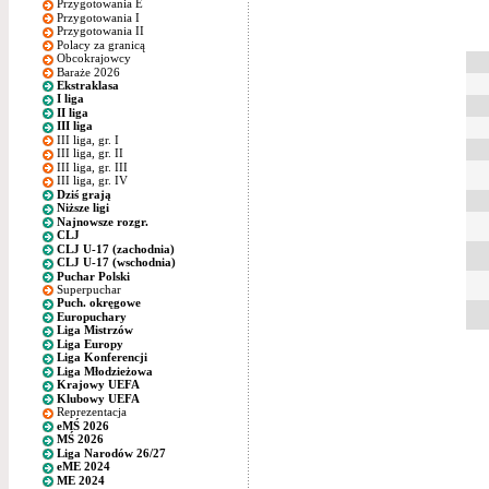
Przygotowania E
Przygotowania I
Przygotowania II
Polacy za granicą
Obcokrajowcy
Baraże 2026
Ekstraklasa
I liga
II liga
III liga
III liga, gr. I
III liga, gr. II
III liga, gr. III
III liga, gr. IV
Dziś grają
Niższe ligi
Najnowsze rozgr.
CLJ
CLJ U-17 (zachodnia)
CLJ U-17 (wschodnia)
Puchar Polski
Superpuchar
Puch. okręgowe
Europuchary
Liga Mistrzów
Liga Europy
Liga Konferencji
Liga Młodzieżowa
Krajowy UEFA
Klubowy UEFA
Reprezentacja
eMŚ 2026
MŚ 2026
Liga Narodów 26/27
eME 2024
ME 2024