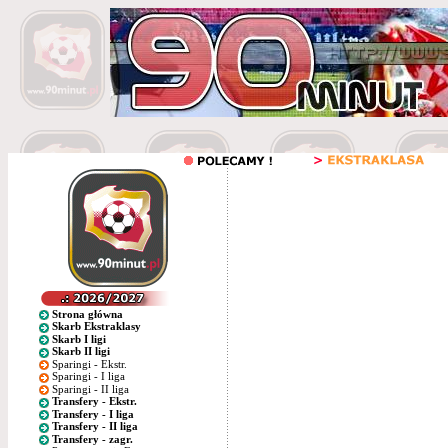
Strona główna
Skarb Ekstraklasy
Skarb I ligi
Skarb II ligi
Sparingi - Ekstr.
Sparingi - I liga
Sparingi - II liga
Transfery - Ekstr.
Transfery - I liga
Transfery - II liga
Transfery - zagr.