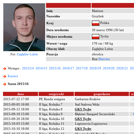
Imię
Mateusz
Nazwisko
Grzybek
Polska
Kraj
Data urodzenia
30 marca 1996 (30 lat)
Tychy
Miejsce urodzenia
Wzrost / waga
178 cm / 68 kg
Obecny klub
Zagłębie Lubin
Fot:
Zagłębie Lubin
Pozycja
obrońca
Brat
Marcina
Występy:
2013/14
2014/15
2015/16
2016/17
2017/18
2018/19
2019/20
2020/21
20
Kariera
Sezon 2015/16
data
rozgrywki
gospodarze
w
2015-07-22 17:00
PP, Runda wstępna
Garbarnia Kraków
2015-09-05 16:00
II liga, Kolejka 7
Stal Stalowa Wola
2015-09-12 18:00
II liga, Kolejka 8
GKS Tychy
2015-09-19 15:00
II liga, Kolejka 9
Błękitni Stargard Szczeciński
2015-09-26 18:00
II liga, Kolejka 10
GKS Tychy
2015-10-03 15:00
II liga, Kolejka 11
Legionovia Legionowo
2015-10-10 18:00
II liga, Kolejka 12
GKS Tychy