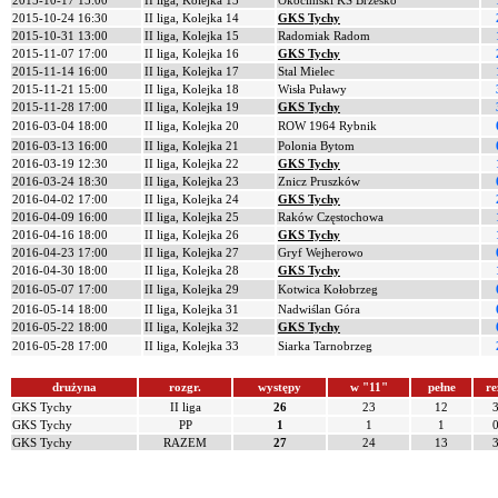
2015-10-17 15:00
II liga, Kolejka 13
Okocimski KS Brzesko
2015-10-24 16:30
II liga, Kolejka 14
GKS Tychy
2015-10-31 13:00
II liga, Kolejka 15
Radomiak Radom
2015-11-07 17:00
II liga, Kolejka 16
GKS Tychy
2015-11-14 16:00
II liga, Kolejka 17
Stal Mielec
2015-11-21 15:00
II liga, Kolejka 18
Wisła Puławy
2015-11-28 17:00
II liga, Kolejka 19
GKS Tychy
2016-03-04 18:00
II liga, Kolejka 20
ROW 1964 Rybnik
2016-03-13 16:00
II liga, Kolejka 21
Polonia Bytom
2016-03-19 12:30
II liga, Kolejka 22
GKS Tychy
2016-03-24 18:30
II liga, Kolejka 23
Znicz Pruszków
2016-04-02 17:00
II liga, Kolejka 24
GKS Tychy
2016-04-09 16:00
II liga, Kolejka 25
Raków Częstochowa
2016-04-16 18:00
II liga, Kolejka 26
GKS Tychy
2016-04-23 17:00
II liga, Kolejka 27
Gryf Wejherowo
2016-04-30 18:00
II liga, Kolejka 28
GKS Tychy
2016-05-07 17:00
II liga, Kolejka 29
Kotwica Kołobrzeg
2016-05-14 18:00
II liga, Kolejka 31
Nadwiślan Góra
2016-05-22 18:00
II liga, Kolejka 32
GKS Tychy
2016-05-28 17:00
II liga, Kolejka 33
Siarka Tarnobrzeg
drużyna
rozgr.
występy
w "11"
pełne
re
GKS Tychy
II liga
26
23
12
GKS Tychy
PP
1
1
1
GKS Tychy
RAZEM
27
24
13