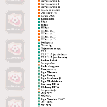
Przygotowania E
Przygotowania I
Przygotowania II
Polacy za granicą
Obcokrajowcy
Baraże 2026
Ekstraklasa
I liga
II liga
III liga
III liga, gr. I
III liga, gr. II
III liga, gr. III
III liga, gr. IV
Dziś grają
Niższe ligi
Najnowsze rozgr.
CLJ
CLJ U-17 (zachodnia)
CLJ U-17 (wschodnia)
Puchar Polski
Superpuchar
Puch. okręgowe
Europuchary
Liga Mistrzów
Liga Europy
Liga Konferencji
Liga Młodzieżowa
Krajowy UEFA
Klubowy UEFA
Reprezentacja
eMŚ 2026
MŚ 2026
Liga Narodów 26/27
eME 2024
ME 2024