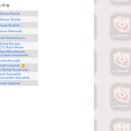
k 89
Bartosz Koncki
Mariusz Dzienis
omasz Porębski
ukasz Piłatowski
iech Dziemidowicz
Michał Hryszko
(21) Karol Buzun
diusz Mroczkowski
) Łukasz Grzybowski
ichał Kuczałek
minik Lemanek
) Michał Twardowski
atryk Szymański
Przemysław Jastrzębski
Kamil Zapolnik