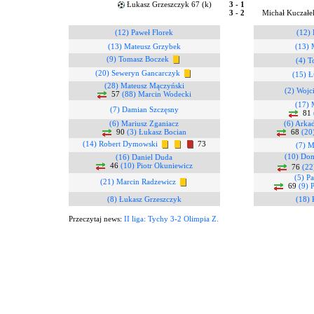
Łukasz Grzeszczyk 67 (k)
3 - 1
3 - 2
Michał Kuczałe
(12) Paweł Florek
(12) 
(13) Mateusz Grzybek
(13) 
(9) Tomasz Boczek
(4) T
(20) Seweryn Gancarczyk
(15) Ł
(28) Mateusz Mączyński
(2) Wojc
57
(88) Marcin Wodecki
(17) 
(7) Damian Szczęsny
81
(6) Mariusz Zganiacz
(6) Arka
90
(3) Łukasz Bocian
68
(20
(14) Robert Dymowski
73
(7) M
(10) Do
(16) Daniel Duda
46
(10) Piotr Okuniewicz
76
(22
(5) P
(21) Marcin Radzewicz
69
(9) 
(8) Łukasz Grzeszczyk
(18) 
Przeczytaj news:
II liga: Tychy 3-2 Olimpia Z.