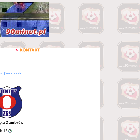
osz (Włocławek)
pia Zambrów
ki 15