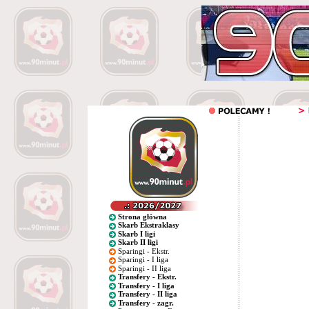
Strona główna
Skarb Ekstraklasy
Skarb I ligi
Skarb II ligi
Sparingi - Ekstr.
Sparingi - I liga
Sparingi - II liga
Transfery - Ekstr.
Transfery - I liga
Transfery - II liga
Transfery - zagr.