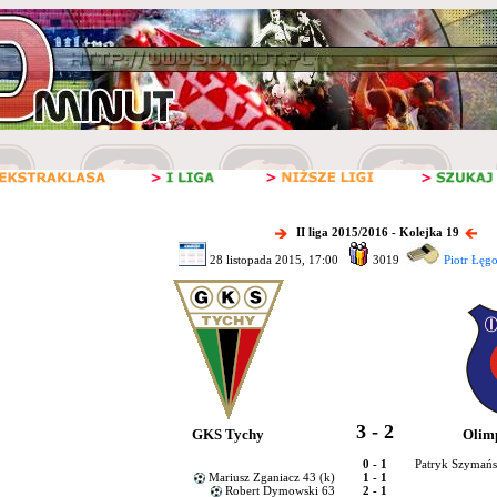
II liga 2015/2016 - Kolejka 19
28 listopada 2015, 17:00
3019
Piotr Łęg
3 - 2
GKS Tychy
Olim
0 - 1
Patryk Szymańs
Mariusz Zganiacz 43 (k)
1 - 1
Robert Dymowski 63
2 - 1