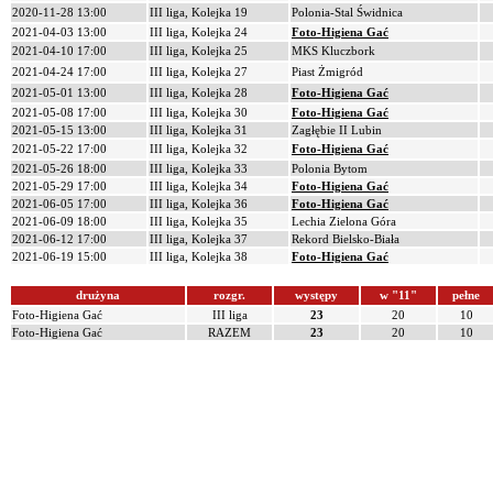
2020-11-28 13:00
III liga, Kolejka 19
Polonia-Stal Świdnica
2021-04-03 13:00
III liga, Kolejka 24
Foto-Higiena Gać
2021-04-10 17:00
III liga, Kolejka 25
MKS Kluczbork
2021-04-24 17:00
III liga, Kolejka 27
Piast Żmigród
2021-05-01 13:00
III liga, Kolejka 28
Foto-Higiena Gać
2021-05-08 17:00
III liga, Kolejka 30
Foto-Higiena Gać
2021-05-15 13:00
III liga, Kolejka 31
Zagłębie II Lubin
2021-05-22 17:00
III liga, Kolejka 32
Foto-Higiena Gać
2021-05-26 18:00
III liga, Kolejka 33
Polonia Bytom
2021-05-29 17:00
III liga, Kolejka 34
Foto-Higiena Gać
2021-06-05 17:00
III liga, Kolejka 36
Foto-Higiena Gać
2021-06-09 18:00
III liga, Kolejka 35
Lechia Zielona Góra
2021-06-12 17:00
III liga, Kolejka 37
Rekord Bielsko-Biała
2021-06-19 15:00
III liga, Kolejka 38
Foto-Higiena Gać
drużyna
rozgr.
występy
w "11"
pełne
Foto-Higiena Gać
III liga
23
20
10
Foto-Higiena Gać
RAZEM
23
20
10