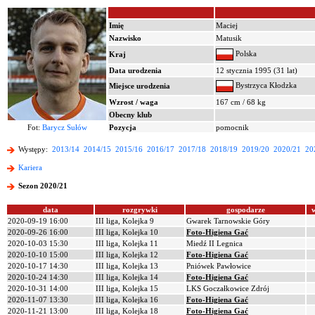
Imię
Maciej
Nazwisko
Matusik
Polska
Kraj
Data urodzenia
12 stycznia 1995 (31 lat)
Bystrzyca Kłodzka
Miejsce urodzenia
Wzrost / waga
167 cm / 68 kg
Obecny klub
Fot:
Barycz Sułów
Pozycja
pomocnik
Występy:
2013/14
2014/15
2015/16
2016/17
2017/18
2018/19
2019/20
2020/21
20
Kariera
Sezon 2020/21
data
rozgrywki
gospodarze
2020-09-19 16:00
III liga, Kolejka 9
Gwarek Tarnowskie Góry
2020-09-26 16:00
III liga, Kolejka 10
Foto-Higiena Gać
2020-10-03 15:30
III liga, Kolejka 11
Miedź II Legnica
2020-10-10 15:00
III liga, Kolejka 12
Foto-Higiena Gać
2020-10-17 14:30
III liga, Kolejka 13
Pniówek Pawłowice
2020-10-24 14:30
III liga, Kolejka 14
Foto-Higiena Gać
2020-10-31 14:00
III liga, Kolejka 15
LKS Goczałkowice Zdrój
2020-11-07 13:30
III liga, Kolejka 16
Foto-Higiena Gać
2020-11-21 13:00
III liga, Kolejka 18
Foto-Higiena Gać