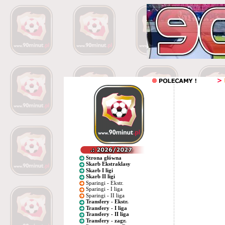
Strona główna
Skarb Ekstraklasy
Skarb I ligi
Skarb II ligi
Sparingi - Ekstr.
Sparingi - I liga
Sparingi - II liga
Transfery - Ekstr.
Transfery - I liga
Transfery - II liga
Transfery - zagr.