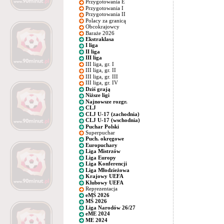
Przygotowania E
Przygotowania I
Przygotowania II
Polacy za granicą
Obcokrajowcy
Baraże 2026
Ekstraklasa
I liga
II liga
III liga
III liga, gr. I
III liga, gr. II
III liga, gr. III
III liga, gr. IV
Dziś grają
Niższe ligi
Najnowsze rozgr.
CLJ
CLJ U-17 (zachodnia)
CLJ U-17 (wschodnia)
Puchar Polski
Superpuchar
Puch. okręgowe
Europuchary
Liga Mistrzów
Liga Europy
Liga Konferencji
Liga Młodzieżowa
Krajowy UEFA
Klubowy UEFA
Reprezentacja
eMŚ 2026
MŚ 2026
Liga Narodów 26/27
eME 2024
ME 2024