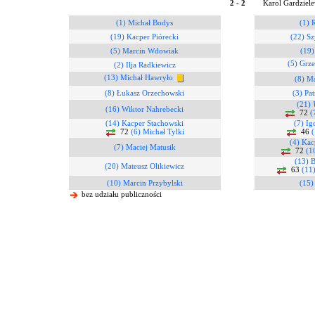
2 - 2
Karol Gardziele
(1) Michał Bodys
(1) 
(19) Kacper Piórecki
(22) S
(5) Marcin Wdowiak
(19)
(5) Grz
(2) Ilja Radkiewicz
(13) Michał Hawryło
(8) Ma
(8) Łukasz Orzechowski
(3) Pa
(21)
(16) Wiktor Nahrebecki
72
(
(14) Kacper Stachowski
(7) I
72
(6) Michał Tylki
46
(
(4) Kac
(7) Maciej Matusik
72
(1
(13) 
(20) Mateusz Olikiewicz
63
(11
(10) Marcin Przybylski
(15
bez udziału publiczności