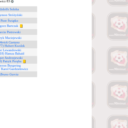
wicz 83
Rūdolfs Soloha
zymon Stróżyński
 Piotr Świątko
egorz Bartczak
rcin Pietrowski
tryk Maciejewski
Werick Caetano
77) Hubert Kwolek
gor Lewandowski
18) Hamza Bahaïd
per Andrzejewski
0) Patryk Poręba
Byron Burgering
) Karol Gardzielewicz
)
Bruno Garcia