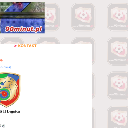
ko-Biała)
ź II Legnica
7