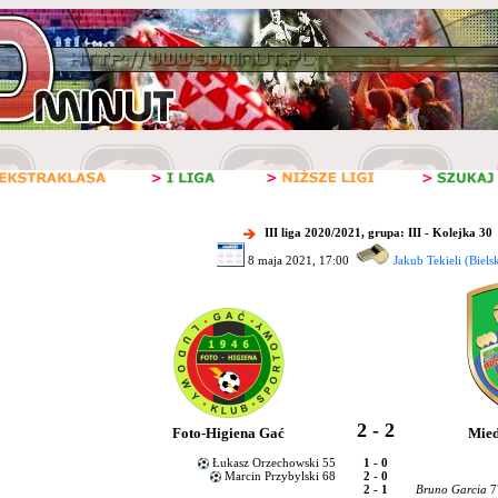
III liga 2020/2021, grupa: III - Kolejka 30
8 maja 2021, 17:00
Jakub Tekieli (Biels
2 - 2
Foto-Higiena Gać
Mied
Łukasz Orzechowski 55
1 - 0
Marcin Przybylski 68
2 - 0
2 - 1
Bruno Garcia
7