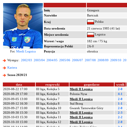
Imię
Grzegorz
Nazwisko
Bartczak
Polska
Kraj
Data urodzenia
21 czerwca 1985 (41 lat)
Legnica
Miejsce urodzenia
Wzrost / waga
182 cm / 75 kg
Reprezentacja Polski
2A-0
Fot:
Miedź Legnica
Pozycja
obrońca
Występy:
2002/03
2003/04
2004/05
2005/06
2006/07
2007/08
2008/09
2009/10
20
Kariera
Sezon 2020/21
data
rozgrywki
gospodarze
wynik
2020-08-22 17:00
III liga, Kolejka 5
Miedź II Legnica
2-0
2020-08-29 17:00
III liga, Kolejka 6
Polonia Nysa
4-1
2020-09-05 13:00
III liga, Kolejka 7
Miedź II Legnica
2-0
2020-09-12 16:30
III liga, Kolejka 8
Stal Brzeg
1-1
2020-09-27 15:00
III liga, Kolejka 10
Gwarek Tarnowskie Góry
2-0
2020-09-30 15:30
III liga, Kolejka 3
Miedź II Legnica
2-3
2020-10-03 15:30
III liga, Kolejka 11
Miedź II Legnica
2-2
2020-10-10 15:00
III liga, Kolejka 12
Miedź II Legnica
2-0