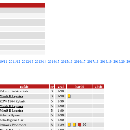
10/11
2011/12
2012/13
2013/14
2014/15
2015/16
2016/17
2017/18
2018/19
2019/20
20
goście
nr
grał
kartki
akcje
Rekord Bielsko-Biała
3
1-90
Miedź II Legnica
3
1-90
ROW 1964 Rybnik
5
1-90
Miedź II Legnica
5
1-90
Miedź II Legnica
5
1-90
Polonia Bytom
5
1-90
Foto-Higiena Gać
5
1-90
90
Pniówek Pawłowice
5
1-89