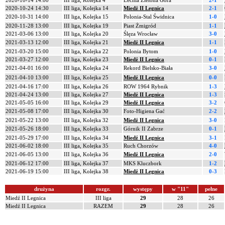
2020-10-14 14:00
III liga, Kolejka 4
Lechia Zielona Góra
2-1
2020-10-24 14:30
III liga, Kolejka 14
Miedź II Legnica
2-1
2020-10-31 14:00
III liga, Kolejka 15
Polonia-Stal Świdnica
1-0
2020-11-28 13:00
III liga, Kolejka 19
Piast Żmigród
1-1
2021-03-06 13:00
III liga, Kolejka 20
Ślęza Wrocław
3-0
2021-03-13 12:00
III liga, Kolejka 21
Miedź II Legnica
1-1
2021-03-20 15:00
III liga, Kolejka 22
Polonia Bytom
1-0
2021-03-27 12:00
III liga, Kolejka 23
Miedź II Legnica
0-1
2021-04-01 16:00
III liga, Kolejka 24
Rekord Bielsko-Biała
3-0
2021-04-10 13:00
III liga, Kolejka 25
Miedź II Legnica
0-0
2021-04-16 17:00
III liga, Kolejka 26
ROW 1964 Rybnik
1-3
2021-04-24 13:00
III liga, Kolejka 27
Miedź II Legnica
1-3
2021-05-05 16:00
III liga, Kolejka 29
Miedź II Legnica
3-2
2021-05-08 17:00
III liga, Kolejka 30
Foto-Higiena Gać
2-2
2021-05-22 13:00
III liga, Kolejka 32
Miedź II Legnica
3-0
2021-05-26 18:00
III liga, Kolejka 33
Górnik II Zabrze
0-1
2021-05-29 17:00
III liga, Kolejka 34
Miedź II Legnica
3-1
2021-06-02 18:00
III liga, Kolejka 35
Ruch Chorzów
4-0
2021-06-05 13:00
III liga, Kolejka 36
Miedź II Legnica
2-0
2021-06-12 17:00
III liga, Kolejka 37
MKS Kluczbork
1-2
2021-06-19 15:00
III liga, Kolejka 38
Miedź II Legnica
0-3
drużyna
rozgr.
występy
w "11"
pełne
Miedź II Legnica
III liga
29
28
26
Miedź II Legnica
RAZEM
29
28
26