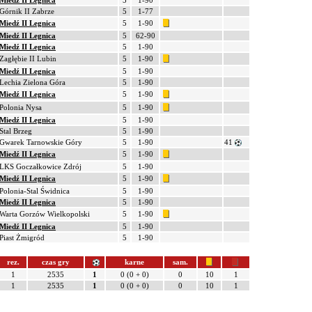
Miedź II Legnica
5
1-90
Górnik II Zabrze
5
1-77
Miedź II Legnica
5
1-90
Miedź II Legnica
5
62-90
Miedź II Legnica
5
1-90
Zagłębie II Lubin
5
1-90
Miedź II Legnica
5
1-90
Lechia Zielona Góra
5
1-90
Miedź II Legnica
5
1-90
Polonia Nysa
5
1-90
Miedź II Legnica
5
1-90
Stal Brzeg
5
1-90
Gwarek Tarnowskie Góry
5
1-90
41
Miedź II Legnica
5
1-90
LKS Goczałkowice Zdrój
5
1-90
Miedź II Legnica
5
1-90
Polonia-Stal Świdnica
5
1-90
Miedź II Legnica
5
1-90
Warta Gorzów Wielkopolski
5
1-90
Miedź II Legnica
5
1-90
Piast Żmigród
5
1-90
rez.
czas gry
karne
sam.
1
2535
1
0 (0 + 0)
0
10
1
1
2535
1
0 (0 + 0)
0
10
1