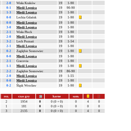
2-0
Wisła Kraków
19
1-90
0-1
Miedź Legnica
19
90-90
1-3
Miedź Legnica
19
1-90
0-0
Lechia Gdańsk
19
1-90
0-0
Miedź Legnica
19
1-90
3-0
Miedź Legnica
19
1-90
2-1
Wisła Płock
19
1-90
2-0
Miedź Legnica
19
1-90
3-2
Lech Poznań
19
1-54
2-1
Miedź Legnica
19
1-90
0-2
Zagłębie Sosnowiec
19
1-90
0-0
Miedź Legnica
19
1-90
2-1
Cracovia
19
1-90
1-1
Miedź Legnica
19
1-90
2-2
Zagłębie Sosnowiec
19
86-90
2-0
Miedź Legnica
19
1-55
0-0
Miedź Legnica
19
1-90
0-2
Śląsk Wrocław
19
1-90
rez.
czas gry
karne
sam.
2
1954
0
0 (0 + 0)
0
4
0
1
181
0
0 (0 + 0)
0
0
0
3
2135
0
0 (0 + 0)
0
4
0