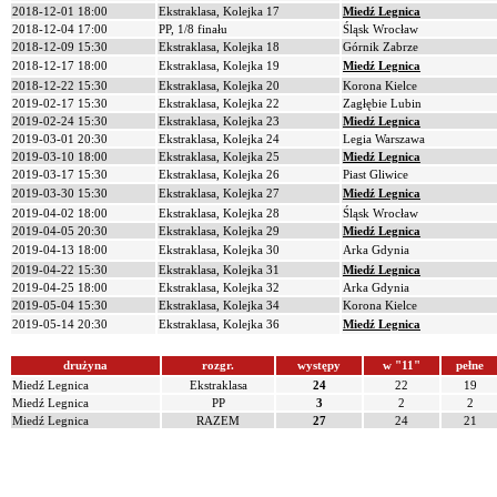
2018-12-01 18:00
Ekstraklasa, Kolejka 17
Miedź Legnica
2018-12-04 17:00
PP, 1/8 finału
Śląsk Wrocław
2018-12-09 15:30
Ekstraklasa, Kolejka 18
Górnik Zabrze
2018-12-17 18:00
Ekstraklasa, Kolejka 19
Miedź Legnica
2018-12-22 15:30
Ekstraklasa, Kolejka 20
Korona Kielce
2019-02-17 15:30
Ekstraklasa, Kolejka 22
Zagłębie Lubin
2019-02-24 15:30
Ekstraklasa, Kolejka 23
Miedź Legnica
2019-03-01 20:30
Ekstraklasa, Kolejka 24
Legia Warszawa
2019-03-10 18:00
Ekstraklasa, Kolejka 25
Miedź Legnica
2019-03-17 15:30
Ekstraklasa, Kolejka 26
Piast Gliwice
2019-03-30 15:30
Ekstraklasa, Kolejka 27
Miedź Legnica
2019-04-02 18:00
Ekstraklasa, Kolejka 28
Śląsk Wrocław
2019-04-05 20:30
Ekstraklasa, Kolejka 29
Miedź Legnica
2019-04-13 18:00
Ekstraklasa, Kolejka 30
Arka Gdynia
2019-04-22 15:30
Ekstraklasa, Kolejka 31
Miedź Legnica
2019-04-25 18:00
Ekstraklasa, Kolejka 32
Arka Gdynia
2019-05-04 15:30
Ekstraklasa, Kolejka 34
Korona Kielce
2019-05-14 20:30
Ekstraklasa, Kolejka 36
Miedź Legnica
drużyna
rozgr.
występy
w "11"
pełne
Miedź Legnica
Ekstraklasa
24
22
19
Miedź Legnica
PP
3
2
2
Miedź Legnica
RAZEM
27
24
21