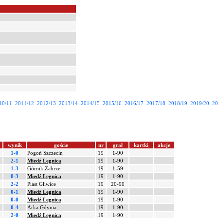
10/11
2011/12
2012/13
2013/14
2014/15
2015/16
2016/17
2017/18
2018/19
2019/20
20
wynik
goście
nr
grał
kartki
akcje
1-0
Pogoń Szczecin
19
1-90
2-1
Miedź Legnica
19
1-90
1-3
Górnik Zabrze
19
1-59
0-3
Miedź Legnica
19
1-90
2-2
Piast Gliwice
19
20-90
0-1
Miedź Legnica
19
1-90
0-0
Miedź Legnica
19
1-90
0-4
Arka Gdynia
19
1-90
2-0
Miedź Legnica
19
1-90