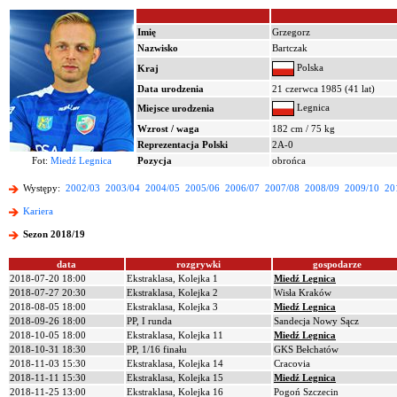
Imię
Grzegorz
Nazwisko
Bartczak
Polska
Kraj
Data urodzenia
21 czerwca 1985 (41 lat)
Legnica
Miejsce urodzenia
Wzrost / waga
182 cm / 75 kg
Reprezentacja Polski
2A-0
Fot:
Miedź Legnica
Pozycja
obrońca
Występy:
2002/03
2003/04
2004/05
2005/06
2006/07
2007/08
2008/09
2009/10
20
Kariera
Sezon 2018/19
data
rozgrywki
gospodarze
2018-07-20 18:00
Ekstraklasa, Kolejka 1
Miedź Legnica
2018-07-27 20:30
Ekstraklasa, Kolejka 2
Wisła Kraków
2018-08-05 18:00
Ekstraklasa, Kolejka 3
Miedź Legnica
2018-09-26 18:00
PP, I runda
Sandecja Nowy Sącz
2018-10-05 18:00
Ekstraklasa, Kolejka 11
Miedź Legnica
2018-10-31 18:30
PP, 1/16 finału
GKS Bełchatów
2018-11-03 15:30
Ekstraklasa, Kolejka 14
Cracovia
2018-11-11 15:30
Ekstraklasa, Kolejka 15
Miedź Legnica
2018-11-25 13:00
Ekstraklasa, Kolejka 16
Pogoń Szczecin