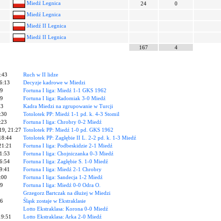
Miedź Legnica
24
0
Miedź Legnica
Miedź II Legnica
Miedź II Legnica
167
4
:43
Ruch w II lidze
16:13
Decyzje kadrowe w Miedzi
29
Fortuna I liga: Miedź 1-1 GKS 1962
59
Fortuna I liga: Radomiak 3-0 Miedź
23
Kadra Miedzi na zgrupowanie w Turcji
:30
Totolotek PP: Miedź 1-1 pd. k. 4-3 Stomil
:23
Fortuna I liga: Chrobry 0-2 Miedź
19, 21:27
Totolotek PP: Miedź 1-0 pd. GKS 1962
18:44
Totolotek PP: Zagłębie II L. 2-2 pd. k. 1-3 Miedź
21:21
Fortuna I liga: Podbeskidzie 2-1 Miedź
21:53
Fortuna I liga: Chojniczanka 0-3 Miedź
16:54
Fortuna I liga: Zagłębie S. 1-0 Miedź
19:41
Fortuna I liga: Miedź 2-1 Chrobry
:00
Fortuna I liga: Sandecja 1-2 Miedź
49
Fortuna I liga: Miedź 0-0 Odra O.
Grzegorz Bartczak na dłużej w Miedzi
26
Śląsk zostaje w Ekstraklasie
Lotto Ekstraklasa: Korona 0-0 Miedź
19:51
Lotto Ekstraklasa: Arka 2-0 Miedź