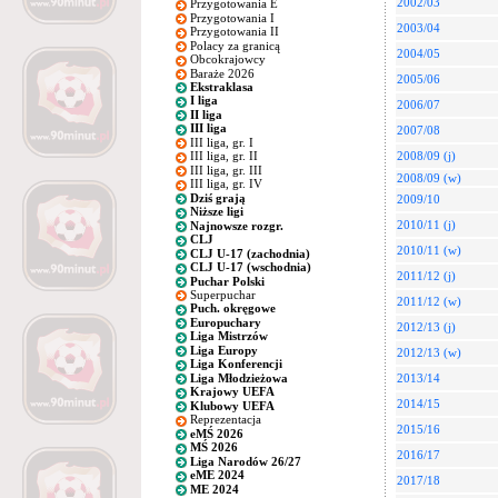
2002/03
Przygotowania E
Przygotowania I
2003/04
Przygotowania II
Polacy za granicą
2004/05
Obcokrajowcy
Baraże 2026
2005/06
Ekstraklasa
I liga
2006/07
II liga
III liga
2007/08
III liga, gr. I
2008/09 (j)
III liga, gr. II
III liga, gr. III
2008/09 (w)
III liga, gr. IV
Dziś grają
2009/10
Niższe ligi
2010/11 (j)
Najnowsze rozgr.
CLJ
2010/11 (w)
CLJ U-17 (zachodnia)
CLJ U-17 (wschodnia)
2011/12 (j)
Puchar Polski
Superpuchar
2011/12 (w)
Puch. okręgowe
Europuchary
2012/13 (j)
Liga Mistrzów
Liga Europy
2012/13 (w)
Liga Konferencji
Liga Młodzieżowa
2013/14
Krajowy UEFA
2014/15
Klubowy UEFA
Reprezentacja
2015/16
eMŚ 2026
MŚ 2026
2016/17
Liga Narodów 26/27
eME 2024
2017/18
ME 2024