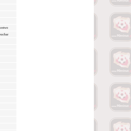
zostwo
puchar