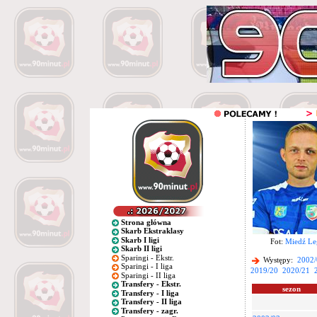
Strona główna
Skarb Ekstraklasy
Skarb I ligi
Fot:
Miedź Le
Skarb II ligi
Sparingi - Ekstr.
Występy:
2002/
Sparingi - I liga
2019/20
2020/21
Sparingi - II liga
Transfery - Ekstr.
sezon
Transfery - I liga
Transfery - II liga
Transfery - zagr.