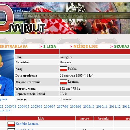
Imię
Grzegorz
Nazwisko
Bartczak
Polska
Kraj
Data urodzenia
21 czerwca 1985 (41 lat)
Legnica
Miejsce urodzenia
Wzrost / waga
182 cm / 75 kg
Reprezentacja Polski
2A-0
gnica
Pozycja
obrońca
03
2003/04
2004/05
2005/06
2006/07
2007/08
2008/09
2009/10
2010/11
2011/12
2012
2021/22
klub
mecze
bramki
tr
Konfeks Legnica