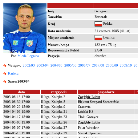
Imię
Grzegorz
Nazwisko
Bartczak
Polska
Kraj
Data urodzenia
21 czerwca 1985 (41 lat)
Legnica
Miejsce urodzenia
Wzrost / waga
182 cm / 75 kg
Reprezentacja Polski
2A-0
Fot:
Miedź Legnica
Pozycja
obrońca
Występy:
2002/03
2003/04
2004/05
2005/06
2006/07
2007/08
2008/09
2009/10
20
Kariera
Sezon 2003/04
data
rozgrywki
gospodarze
2003-08-13 17:00
II liga, Kolejka 2
Zagłębie Lubin
2003-08-30 17:00
II liga, Kolejka 5
Błękitni Stargard Szczeciński
2003-09-20 15:00
II liga, Kolejka 9
Cracovia
2004-04-03 19:00
II liga, Kolejka 21
Łódzki KS
2004-04-17 15:00
II liga, Kolejka 23
Tłoki Gorzyce
2004-05-03 19:00
II liga, Kolejka 26
Zagłębie Lubin
2004-05-07 17:00
II liga, Kolejka 27
Polar Wrocław
2004-05-15 19:00
II liga, Kolejka 29
Stasiak Opoczno