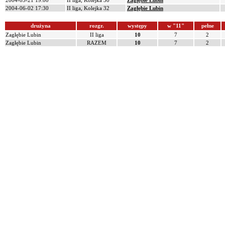
2004-05-21 19:00
II liga, Kolejka 30
Zagłębie Lubin
2004-06-02 17:30
II liga, Kolejka 32
Zagłębie Lubin
drużyna
rozgr.
występy
w "11"
pełne
Zagłębie Lubin
II liga
10
7
2
Zagłębie Lubin
RAZEM
10
7
2