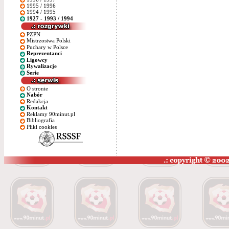
1995 / 1996
1994 / 1995
1927 - 1993 / 1994
PZPN
Mistrzostwa Polski
Puchary w Polsce
Reprezentanci
Ligowcy
Rywalizacje
Serie
O stronie
Nabór
Redakcja
Kontakt
Reklamy 90minut.pl
Bibliografia
Pliki cookies