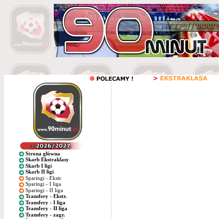
Strona główna
Skarb Ekstraklasy
Skarb I ligi
Skarb II ligi
Sparingi - Ekstr.
Sparingi - I liga
Sparingi - II liga
Transfery - Ekstr.
Transfery - I liga
Transfery - II liga
Transfery - zagr.