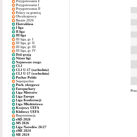
Przygotowania E
Przygotowania I
Przygotowania II
Polacy za granicą
Obcokrajowcy
Baraże 2026
Ekstraklasa
I liga
II liga
III liga
III liga, gr. I
III liga, gr. II
III liga, gr. III
III liga, gr. IV
Dziś grają
Niższe ligi
Najnowsze rozgr.
CLJ
CLJ U-17 (zachodnia)
CLJ U-17 (wschodnia)
Puchar Polski
Superpuchar
Puch. okręgowe
Europuchary
Prze
Liga Mistrzów
Liga Europy
Liga Konferencji
Liga Młodzieżowa
Krajowy UEFA
Klubowy UEFA
Reprezentacja
eMŚ 2026
MŚ 2026
Liga Narodów 26/27
eME 2024
ME 2024