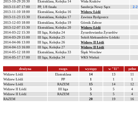
2013-10-29 20:30
Ekstraklasa, Kolejka 14
Wisła Kraków
2013-11-07 17:00
PP, 1/8 finału
Sandecja Nowy Sącz
2-2
2013-11-10 18:00
Ekstraklasa, Kolejka 16
Widzew Łódź
2013-11-23 15:30
Ekstraklasa, Kolejka 17
Zawisza Bydgoszcz
2013-12-03 18:00
Ekstraklasa, Kolejka 19
Górnik Zabrze
2013-12-07 15:30
Ekstraklasa, Kolejka 20
Widzew Łódź
2014-03-22 15:30
III liga, Kolejka 24
Żyrardowianka Żyrardów
2014-03-29 15:00
III liga, Kolejka 25
Sokół Aleksandrów Łódzki
2014-04-06 13:00
III liga, Kolejka 26
Widzew II Łódź
2014-04-13 16:00
III liga, Kolejka 27
Widzew II Łódź
2014-05-12 18:00
Ekstraklasa, Kolejka 33
Śląsk Wrocław
2014-05-17 17:00
III liga, Kolejka 34
WKS Wieluń
drużyna
rozgr.
występy
w "11"
pełne
Widzew Łódź
Ekstraklasa
14
13
11
Widzew Łódź
PP
1
1
1
Widzew Łódź
RAZEM
15
14
12
Widzew II Łódź
III liga
5
5
4
Widzew II Łódź
RAZEM
5
5
4
RAZEM
20
19
16