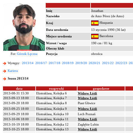
Imię
Jonathan
Nazwisko
de Amo Pérez (de Amo)
Hiszpania
Kraj
Data urodzenia
13 stycznia 1990 (36 lat)
Barcelona
Miejsce urodzenia
Wzrost / waga
190 cm / 81 kg
Obecny klub
Fot:
Górnik Łęczna
Pozycja
obrońca
Występy:
2013/14
2016/17
2017/18
2018/19
2019/20
2020/21
2021/22
2022/23
20
Kariera
Sezon 2013/14
data
rozgrywki
gospodarze
2013-08-31 15:30
Ekstraklasa, Kolejka 6
Widzew Łódź
2013-09-13 18:00
Ekstraklasa, Kolejka 7
Widzew Łódź
2013-09-20 18:00
Ekstraklasa, Kolejka 8
Piast Gliwice
2013-09-25 18:00
Ekstraklasa, Kolejka 9
Widzew Łódź
2013-09-29 18:00
Ekstraklasa, Kolejka 10
Lech Poznań
2013-10-06 18:00
Ekstraklasa, Kolejka 11
Widzew Łódź
2013-10-19 18:00
Ekstraklasa, Kolejka 12
Zagłębie Lubin
2013-10-25 18:00
Ekstraklasa, Kolejka 13
Widzew Łódź