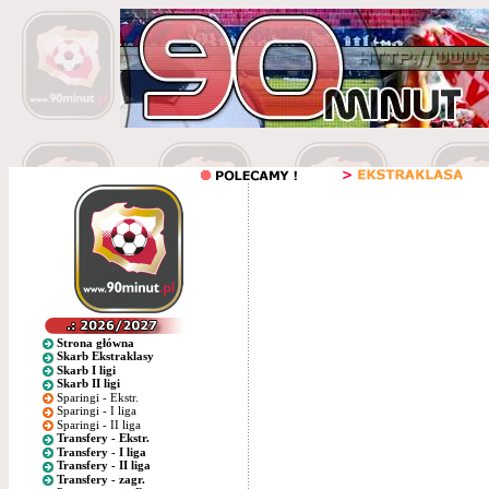
Strona główna
Skarb Ekstraklasy
Skarb I ligi
Skarb II ligi
Sparingi - Ekstr.
Sparingi - I liga
Sparingi - II liga
Transfery - Ekstr.
Transfery - I liga
Transfery - II liga
Transfery - zagr.