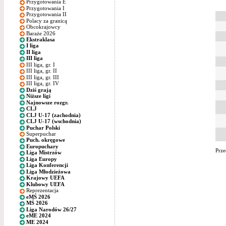
Przygotowania E
Przygotowania I
Przygotowania II
Polacy za granicą
Obcokrajowcy
Baraże 2026
Ekstraklasa
I liga
II liga
III liga
III liga, gr. I
III liga, gr. II
III liga, gr. III
III liga, gr. IV
Dziś grają
Niższe ligi
Najnowsze rozgr.
CLJ
CLJ U-17 (zachodnia)
CLJ U-17 (wschodnia)
Puchar Polski
Superpuchar
Puch. okręgowe
Europuchary
Prze
Liga Mistrzów
Liga Europy
Liga Konferencji
Liga Młodzieżowa
Krajowy UEFA
Klubowy UEFA
Reprezentacja
eMŚ 2026
MŚ 2026
Liga Narodów 26/27
eME 2024
ME 2024