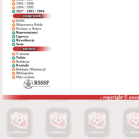
1995 / 1996
1994 / 1995
1927 - 1993 / 1994
PZPN
Mistrzostwa Polski
Puchary w Polsce
Reprezentanci
Ligowcy
Rywalizacje
Serie
O stronie
Nabór
Redakcja
Kontakt
Reklamy 90minut.pl
Bibliografia
Pliki cookies