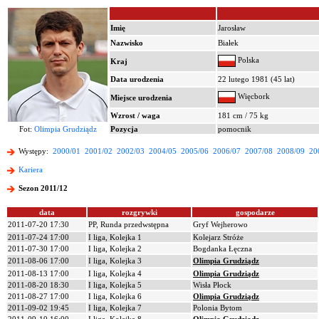
Imię
Jarosław
Nazwisko
Białek
Polska
Kraj
Data urodzenia
22 lutego 1981 (45 lat)
Więcbork
Miejsce urodzenia
Wzrost / waga
181 cm / 75 kg
Fot:
Olimpia Grudziądz
Pozycja
pomocnik
Występy:
2000/01
2001/02
2002/03
2004/05
2005/06
2006/07
2007/08
2008/09
20
Kariera
Sezon 2011/12
data
rozgrywki
gospodarze
2011-07-20 17:30
PP, Runda przedwstępna
Gryf Wejherowo
2011-07-24 17:00
I liga, Kolejka 1
Kolejarz Stróże
2011-07-30 17:00
I liga, Kolejka 2
Bogdanka Łęczna
2011-08-06 17:00
I liga, Kolejka 3
Olimpia Grudziądz
2011-08-13 17:00
I liga, Kolejka 4
Olimpia Grudziądz
2011-08-20 18:30
I liga, Kolejka 5
Wisła Płock
2011-08-27 17:00
I liga, Kolejka 6
Olimpia Grudziądz
2011-09-02 19:45
I liga, Kolejka 7
Polonia Bytom