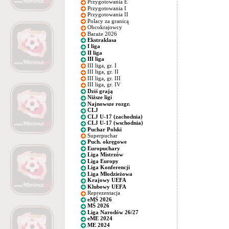
Przygotowania E
Przygotowania I
Przygotowania II
Polacy za granicą
Obcokrajowcy
Baraże 2026
Ekstraklasa
I liga
II liga
III liga
III liga, gr. I
III liga, gr. II
III liga, gr. III
III liga, gr. IV
Dziś grają
Niższe ligi
Najnowsze rozgr.
CLJ
CLJ U-17 (zachodnia)
CLJ U-17 (wschodnia)
Puchar Polski
Superpuchar
Puch. okręgowe
Europuchary
Liga Mistrzów
Liga Europy
Liga Konferencji
Liga Młodzieżowa
Krajowy UEFA
Klubowy UEFA
Reprezentacja
eMŚ 2026
MŚ 2026
Liga Narodów 26/27
eME 2024
ME 2024