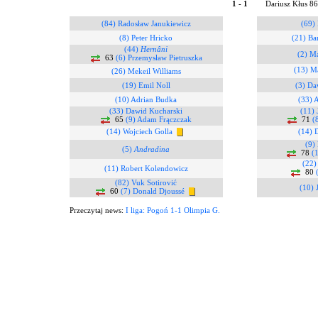
1 - 1
Dariusz Kłus 8
(84) Radosław Janukiewicz
(69)
(8) Peter Hricko
(21) Ba
(44)
Hernâni
(2) M
63
(6) Przemysław Pietruszka
(13) M
(26) Mekeil Williams
(19) Emil Noll
(3) Da
(10) Adrian Budka
(33) 
(33) Dawid Kucharski
(11) 
65
(9) Adam Frączczak
71
(
(14) Wojciech Golla
(14) 
(9)
(5)
Andradina
78
(
(22)
(11) Robert Kolendowicz
80
(82) Vuk Sotirović
(10) 
60
(7) Donald Djoussé
Przeczytaj news:
I liga: Pogoń 1-1 Olimpia G.