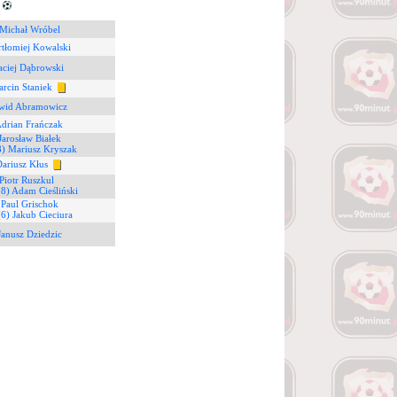
6
 Michał Wróbel
rtłomiej Kowalski
aciej Dąbrowski
arcin Staniek
wid Abramowicz
Adrian Frańczak
Jarosław Białek
8) Mariusz Kryszak
Dariusz Kłus
 Piotr Ruszkul
18) Adam Cieśliński
 Paul Grischok
(6) Jakub Cieciura
Janusz Dziedzic