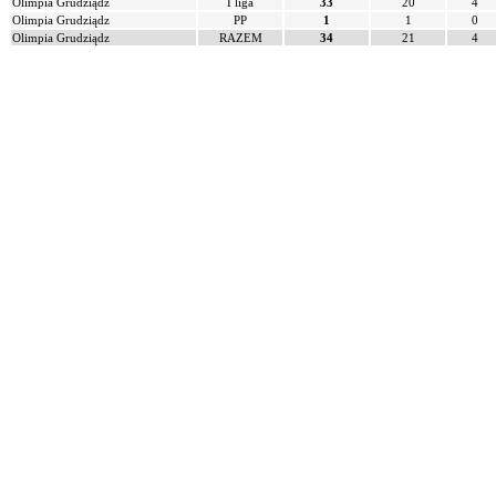
Olimpia Grudziądz
I liga
33
20
4
Olimpia Grudziądz
PP
1
1
0
Olimpia Grudziądz
RAZEM
34
21
4