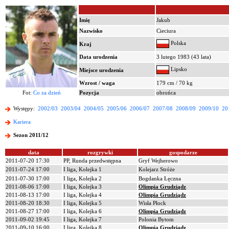
Imię
Jakub
Nazwisko
Cieciura
Polska
Kraj
Data urodzenia
3 lutego 1983 (43 lata)
Lipsko
Miejsce urodzenia
Wzrost / waga
179 cm / 70 kg
Fot:
Co za dzień
Pozycja
obrońca
Występy:
2002/03
2003/04
2004/05
2005/06
2006/07
2007/08
2008/09
2009/10
20
Kariera
Sezon 2011/12
data
rozgrywki
gospodarze
2011-07-20 17:30
PP, Runda przedwstępna
Gryf Wejherowo
2011-07-24 17:00
I liga, Kolejka 1
Kolejarz Stróże
2011-07-30 17:00
I liga, Kolejka 2
Bogdanka Łęczna
2011-08-06 17:00
I liga, Kolejka 3
Olimpia Grudziądz
2011-08-13 17:00
I liga, Kolejka 4
Olimpia Grudziądz
2011-08-20 18:30
I liga, Kolejka 5
Wisła Płock
2011-08-27 17:00
I liga, Kolejka 6
Olimpia Grudziądz
2011-09-02 19:45
I liga, Kolejka 7
Polonia Bytom
2011-09-10 16:00
I liga, Kolejka 8
Olimpia Grudziądz