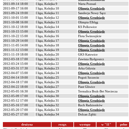
2011-09-14 18:00
I liga, Kolejka 9
Warta Poznań
2011-09-17 16:00
I liga, Kolejka 10
Olimpia Grudziądz
2011-09-24 19:00
I liga, Kolejka 11
Sandecja Nowy Sącz
2011-10-01 15:00
I liga, Kolejka 12
Olimpia Grudziądz
2011-10-08 16:00
I liga, Kolejka 13
Olimpia Elbląg
2011-10-12 18:00
I liga, Kolejka 14
KS Polkowice
2011-10-15 15:00
I liga, Kolejka 15
Olimpia Grudziądz
2011-10-22 15:00
I liga, Kolejka 16
Flota Świnoujście
2011-10-29 14:00
I liga, Kolejka 17
Olimpia Grudziądz
2011-11-05 14:00
I liga, Kolejka 18
Olimpia Grudziądz
2011-11-12 13:00
I liga, Kolejka 19
Olimpia Grudziądz
2011-11-19 18:00
I liga, Kolejka 20
GKS Katowice
2012-03-18 17:00
I liga, Kolejka 21
Zawisza Bydgoszcz
2012-03-24 15:00
I liga, Kolejka 22
Olimpia Grudziądz
2012-03-31 17:30
I liga, Kolejka 23
Arka Gdynia
2012-04-07 15:00
I liga, Kolejka 24
Olimpia Grudziądz
2012-04-14 19:00
I liga, Kolejka 25
Pogoń Szczecin
2012-04-18 17:00
I liga, Kolejka 26
Olimpia Grudziądz
2012-04-22 18:00
I liga, Kolejka 27
Piast Gliwice
2012-05-05 16:30
I liga, Kolejka 29
Termalica Bruk-Bet Nieciecza
2012-05-09 17:00
I liga, Kolejka 30
Olimpia Grudziądz
2012-05-12 17:00
I liga, Kolejka 31
Olimpia Grudziądz
2012-05-16 17:00
I liga, Kolejka 32
Ruch Radzionków
2012-05-20 17:00
I liga, Kolejka 33
Olimpia Grudziądz
2012-05-27 17:00
I liga, Kolejka 34
Dolcan Ząbki
drużyna
rozgr.
występy
w "11"
pełne