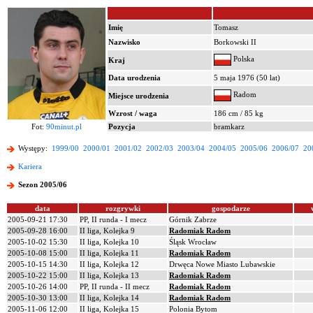
Imię
Tomasz
Nazwisko
Borkowski II
Polska
Kraj
Data urodzenia
5 maja 1976 (50 lat)
Radom
Miejsce urodzenia
Wzrost / waga
186 cm / 85 kg
Fot:
90minut.pl
Pozycja
bramkarz
Występy:
1999/00
2000/01
2001/02
2002/03
2003/04
2004/05
2005/06
2006/07
20
Kariera
Sezon 2005/06
data
rozgrywki
gospodarze
2005-09-21 17:30
PP, II runda - I mecz
Górnik Zabrze
2005-09-28 16:00
II liga, Kolejka 9
Radomiak Radom
2005-10-02 15:30
II liga, Kolejka 10
Śląsk Wrocław
2005-10-08 15:00
II liga, Kolejka 11
Radomiak Radom
2005-10-15 14:30
II liga, Kolejka 12
Drwęca Nowe Miasto Lubawskie
2005-10-22 15:00
II liga, Kolejka 13
Radomiak Radom
2005-10-26 14:00
PP, II runda - II mecz
Radomiak Radom
2005-10-30 13:00
II liga, Kolejka 14
Radomiak Radom
2005-11-06 12:00
II liga, Kolejka 15
Polonia Bytom