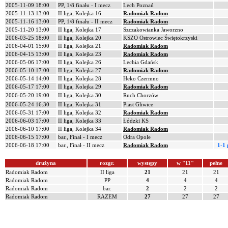
2005-11-09 18:00
PP, 1/8 finału - I mecz
Lech Poznań
2005-11-13 13:00
II liga, Kolejka 16
Radomiak Radom
2005-11-16 13:00
PP, 1/8 finału - II mecz
Radomiak Radom
2005-11-20 13:00
II liga, Kolejka 17
Szczakowianka Jaworzno
2006-03-25 18:00
II liga, Kolejka 20
KSZO Ostrowiec Świętokrzyski
2006-04-01 15:00
II liga, Kolejka 21
Radomiak Radom
2006-04-15 13:00
II liga, Kolejka 23
Radomiak Radom
2006-05-06 17:00
II liga, Kolejka 26
Lechia Gdańsk
2006-05-10 17:00
II liga, Kolejka 27
Radomiak Radom
2006-05-14 14:00
II liga, Kolejka 28
Heko Czermno
2006-05-17 17:00
II liga, Kolejka 29
Radomiak Radom
2006-05-20 19:00
II liga, Kolejka 30
Ruch Chorzów
2006-05-24 16:30
II liga, Kolejka 31
Piast Gliwice
2006-05-31 17:00
II liga, Kolejka 32
Radomiak Radom
2006-06-03 17:00
II liga, Kolejka 33
Łódzki KS
2006-06-10 17:00
II liga, Kolejka 34
Radomiak Radom
2006-06-15 17:00
bar., Finał - I mecz
Odra Opole
2006-06-18 17:00
bar., Finał - II mecz
Radomiak Radom
1-1
drużyna
rozgr.
występy
w "11"
pełne
Radomiak Radom
II liga
21
21
21
Radomiak Radom
PP
4
4
4
Radomiak Radom
bar.
2
2
2
Radomiak Radom
RAZEM
27
27
27