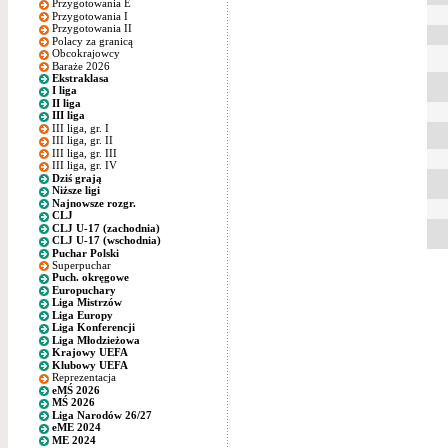
Przygotowania E
Przygotowania I
Przygotowania II
Polacy za granicą
Obcokrajowcy
Baraże 2026
Ekstraklasa
I liga
II liga
III liga
III liga, gr. I
III liga, gr. II
III liga, gr. III
III liga, gr. IV
Dziś grają
Niższe ligi
Najnowsze rozgr.
CLJ
CLJ U-17 (zachodnia)
CLJ U-17 (wschodnia)
Puchar Polski
Superpuchar
Puch. okręgowe
Europuchary
Liga Mistrzów
Liga Europy
Liga Konferencji
Liga Młodzieżowa
Krajowy UEFA
Klubowy UEFA
Reprezentacja
eMŚ 2026
MŚ 2026
Liga Narodów 26/27
eME 2024
ME 2024