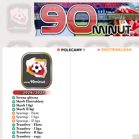
Strona główna
Skarb Ekstraklasy
Skarb I ligi
Skarb II ligi
Sparingi - Ekstr.
Sparingi - I liga
Sparingi - II liga
Transfery - Ekstr.
Transfery - I liga
Transfery - II liga
Transfery - zagr.