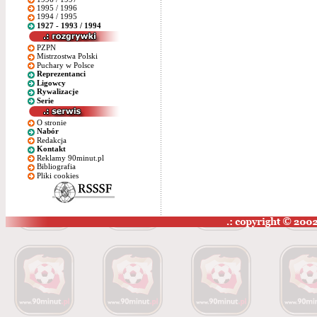
1995 / 1996
1994 / 1995
1927 - 1993 / 1994
PZPN
Mistrzostwa Polski
Puchary w Polsce
Reprezentanci
Ligowcy
Rywalizacje
Serie
O stronie
Nabór
Redakcja
Kontakt
Reklamy 90minut.pl
Bibliografia
Pliki cookies