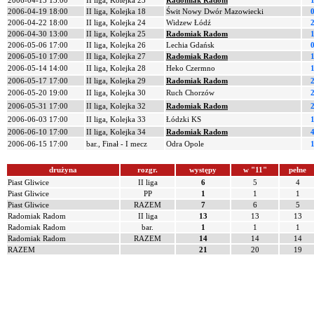
2006-04-15 13:00
II liga, Kolejka 23
Radomiak Radom
1
2006-04-19 18:00
II liga, Kolejka 18
Świt Nowy Dwór Mazowiecki
0
2006-04-22 18:00
II liga, Kolejka 24
Widzew Łódź
2
2006-04-30 13:00
II liga, Kolejka 25
Radomiak Radom
1
2006-05-06 17:00
II liga, Kolejka 26
Lechia Gdańsk
0
2006-05-10 17:00
II liga, Kolejka 27
Radomiak Radom
1
2006-05-14 14:00
II liga, Kolejka 28
Heko Czermno
1
2006-05-17 17:00
II liga, Kolejka 29
Radomiak Radom
2
2006-05-20 19:00
II liga, Kolejka 30
Ruch Chorzów
2
2006-05-31 17:00
II liga, Kolejka 32
Radomiak Radom
2
2006-06-03 17:00
II liga, Kolejka 33
Łódzki KS
1
2006-06-10 17:00
II liga, Kolejka 34
Radomiak Radom
4
2006-06-15 17:00
bar., Finał - I mecz
Odra Opole
1
drużyna
rozgr.
występy
w "11"
pełne
Piast Gliwice
II liga
6
5
4
Piast Gliwice
PP
1
1
1
Piast Gliwice
RAZEM
7
6
5
Radomiak Radom
II liga
13
13
13
Radomiak Radom
bar.
1
1
1
Radomiak Radom
RAZEM
14
14
14
RAZEM
21
20
19