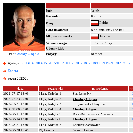
Imię
Jakub
Nazwisko
Kuzdra
Polska
Kraj
Data urodzenia
8 grudnia 1997 (28 lat)
Tarnów
Miejsce urodzenia
Wzrost / waga
178 cm / 71 kg
Obecny klub
Fot:
Chrobry Głogów
Pozycja
obrońca
Występy:
2013/14
2014/15
2015/16
2016/17
2017/18
2018/19
2019/20
2020/21
20
Kariera
Sezon 2022/23
data
rozgrywki
gospodarze
w
2022-07-17 18:00
I liga, Kolejka 1
Stal Rzeszów
2022-07-23 20:00
I liga, Kolejka 2
Chrobry Głogów
2022-07-31 18:00
I liga, Kolejka 3
Chojniczanka Chojnice
2022-08-06 20:00
I liga, Kolejka 4
Chrobry Głogów
2022-08-11 18:00
I liga, Kolejka 5
Bruk-Bet Termalica Nieciecza
2022-08-14 18:00
I liga, Kolejka 6
Chrobry Głogów
2022-08-21 15:00
I liga, Kolejka 7
Zagłębie Sosnowiec
2022-08-30 19:45
PP, I runda
Stomil Olsztyn