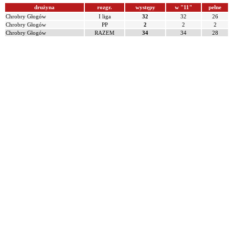
drużyna
rozgr.
występy
w "11"
pełne
Chrobry Głogów
I liga
32
32
26
Chrobry Głogów
PP
2
2
2
Chrobry Głogów
RAZEM
34
34
28