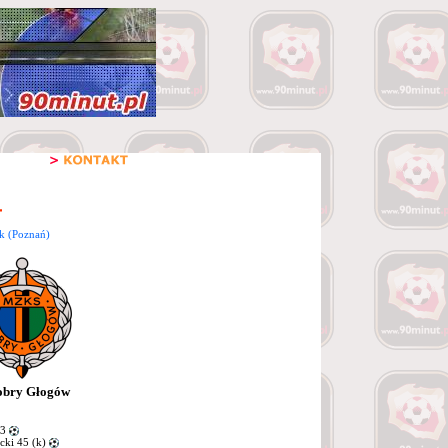
ik (Poznań)
obry Głogów
23
cki 45 (k)