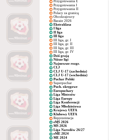
Przygotowania E
Przygotowania I
Przygotowania II
Polacy za granicą
Obcokrajowcy
Baraże 2026
Ekstraklasa
I liga
II liga
III liga
III liga, gr. I
III liga, gr. II
III liga, gr. III
III liga, gr. IV
Dziś grają
Niższe ligi
Najnowsze rozgr.
CLJ
CLJ U-17 (zachodnia)
CLJ U-17 (wschodnia)
Puchar Polski
Superpuchar
Puch. okręgowe
Europuchary
Liga Mistrzów
Liga Europy
Liga Konferencji
Liga Młodzieżowa
Krajowy UEFA
Klubowy UEFA
Reprezentacja
eMŚ 2026
MŚ 2026
Liga Narodów 26/27
eME 2024
ME 2024