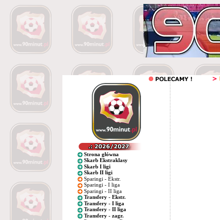
Strona główna
Skarb Ekstraklasy
Skarb I ligi
Skarb II ligi
Sparingi - Ekstr.
Sparingi - I liga
Sparingi - II liga
Transfery - Ekstr.
Transfery - I liga
Transfery - II liga
Transfery - zagr.