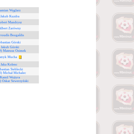
Damian Węglarz
 Jakub Kuzdra
Robert Mandrysz
Albert Zarówny
roudís Bougaḯdis
ebastian Górski
 Jakub Górski
9) Mateusz Ozimek
atryk Mucha
 Jaka Kolenc
bastian Steblecki
3) Michał Michalec
 Kamil Wojtyra
) Oskar Sewerzyński