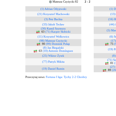
Mateusz Czyżycki 82
2 - 2
(1) Adrian Odyjewski
(1) 
(21) Krzysztof Machowski
(13)
(3) Petr Buchta
(16) 
(33) Jakub Tecław
(44) 
(30) Kamil Szymura
(5) Mav
63
(71) Kacper Skibicki
(11) Krzysztof Wołkowicz
(6) S
(98) Mateusz Czyżycki
(17)
90
(99) Dominik Połap
75
(
(8) Jan Biegański
(19) P
63
(10) Antonio Domínguez
(25) Wiktor Żytek
(8)
(71) Se
(77) Patryk Mikita
81
(
(27)
(19) Daniel Rumin
89
(26
Przeczytaj news:
Fortuna I liga: Tychy 2-2 Chrobry