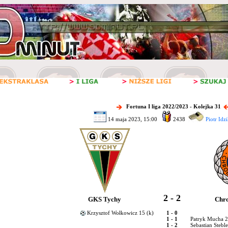
Fortuna I liga 2022/2023 - Kolejka 31
14 maja 2023, 15:00
2438
Piotr Idz
2 - 2
GKS Tychy
Chr
Krzysztof Wołkowicz 15 (k)
1 - 0
1 - 1
Patryk Mucha 
1 - 2
Sebastian Steble