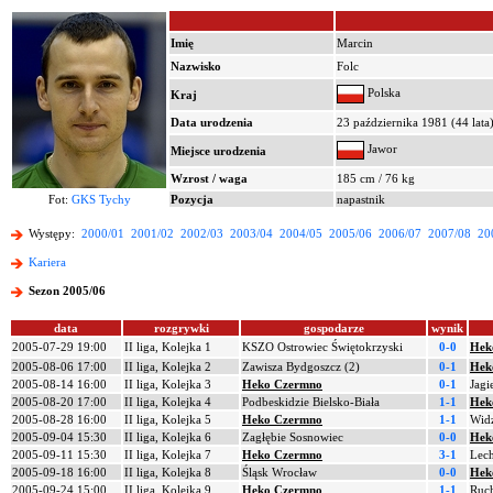
Imię
Marcin
Nazwisko
Folc
Polska
Kraj
Data urodzenia
23 października 1981 (44 lata
Jawor
Miejsce urodzenia
Wzrost / waga
185 cm / 76 kg
Fot:
GKS Tychy
Pozycja
napastnik
Występy:
2000/01
2001/02
2002/03
2003/04
2004/05
2005/06
2006/07
2007/08
20
Kariera
Sezon 2005/06
data
rozgrywki
gospodarze
wynik
2005-07-29 19:00
II liga, Kolejka 1
KSZO Ostrowiec Świętokrzyski
0-0
Hek
2005-08-06 17:00
II liga, Kolejka 2
Zawisza Bydgoszcz (2)
0-1
Hek
2005-08-14 16:00
II liga, Kolejka 3
Heko Czermno
0-1
Jagi
2005-08-20 17:00
II liga, Kolejka 4
Podbeskidzie Bielsko-Biała
1-1
Hek
2005-08-28 16:00
II liga, Kolejka 5
Heko Czermno
1-1
Wid
2005-09-04 15:30
II liga, Kolejka 6
Zagłębie Sosnowiec
0-0
Hek
2005-09-11 15:30
II liga, Kolejka 7
Heko Czermno
3-1
Lec
2005-09-18 16:00
II liga, Kolejka 8
Śląsk Wrocław
0-0
Hek
2005-09-24 15:00
II liga, Kolejka 9
Heko Czermno
1-1
Ruc