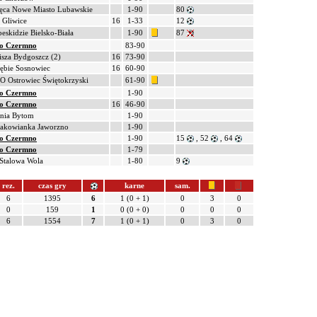
ęca Nowe Miasto Lubawskie
1-90
80
t Gliwice
16
1-33
12
eskidzie Bielsko-Biała
1-90
87
o Czermno
83-90
sza Bydgoszcz (2)
16
73-90
ębie Sosnowiec
16
60-90
 Ostrowiec Świętokrzyski
61-90
o Czermno
1-90
o Czermno
16
46-90
onia Bytom
1-90
zakowianka Jaworzno
1-90
o Czermno
1-90
15
, 52
, 64
o Czermno
1-79
 Stalowa Wola
1-80
9
rez.
czas gry
karne
sam.
6
1395
6
1 (0 + 1)
0
3
0
0
159
1
0 (0 + 0)
0
0
0
6
1554
7
1 (0 + 1)
0
3
0