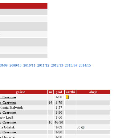
)
08/09
2009/10
2010/11
2011/12
2012/13
2013/14
2014/15
goście
nr
grał
kartki
akcje
o Czermno
1-90
o Czermno
16
1-79
ellonia Białystok
1-57
o Czermno
1-90
zew Łódź
1-60
o Czermno
16
46-90
hia Gdańsk
1-89
50
o Czermno
1-90
h Chorzów
1-90