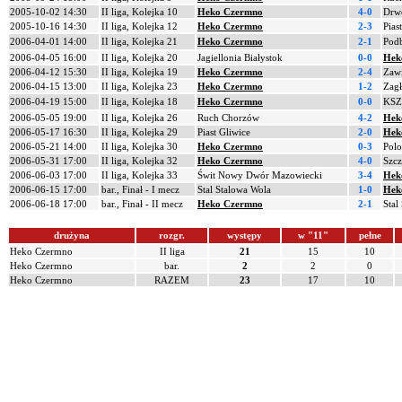
2005-10-02 14:30
II liga, Kolejka 10
Heko Czermno
4-0
Drw
2005-10-16 14:30
II liga, Kolejka 12
Heko Czermno
2-3
Pias
2006-04-01 14:00
II liga, Kolejka 21
Heko Czermno
2-1
Podb
2006-04-05 16:00
II liga, Kolejka 20
Jagiellonia Białystok
0-0
Hek
2006-04-12 15:30
II liga, Kolejka 19
Heko Czermno
2-4
Zawi
2006-04-15 13:00
II liga, Kolejka 23
Heko Czermno
1-2
Zagł
2006-04-19 15:00
II liga, Kolejka 18
Heko Czermno
0-0
KSZO
2006-05-05 19:00
II liga, Kolejka 26
Ruch Chorzów
4-2
Hek
2006-05-17 16:30
II liga, Kolejka 29
Piast Gliwice
2-0
Hek
2006-05-21 14:00
II liga, Kolejka 30
Heko Czermno
0-3
Pol
2006-05-31 17:00
II liga, Kolejka 32
Heko Czermno
4-0
Szc
2006-06-03 17:00
II liga, Kolejka 33
Świt Nowy Dwór Mazowiecki
3-4
Hek
2006-06-15 17:00
bar., Finał - I mecz
Stal Stalowa Wola
1-0
Hek
2006-06-18 17:00
bar., Finał - II mecz
Heko Czermno
2-1
Stal
drużyna
rozgr.
występy
w "11"
pełne
Heko Czermno
II liga
21
15
10
Heko Czermno
bar.
2
2
0
Heko Czermno
RAZEM
23
17
10