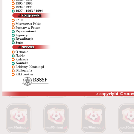
1995 / 1996
1994 / 1995
1927 - 1993 / 1994
PZPN
Mistrzostwa Polski
Puchary w Polsce
Reprezentanci
Ligowcy
Rywalizacje
Serie
O stronie
Nabór
Redakcja
Kontakt
Reklamy 90minut.pl
Bibliografia
Pliki cookies