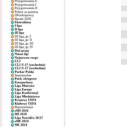
Przygotowania E
Przygotowania I
Przygotowania II
Polacy za granicą
Obcokrajowcy
Baraże 2026
Ekstraklasa
I liga
II liga
III liga
III liga, gr. I
III liga, gr. II
III liga, gr. III
III liga, gr. IV
Dziś grają
Niższe ligi
Najnowsze rozgr.
CLJ
CLJ U-17 (zachodnia)
CLJ U-17 (wschodnia)
Puchar Polski
Superpuchar
Puch. okręgowe
Europuchary
Liga Mistrzów
Liga Europy
Liga Konferencji
Liga Młodzieżowa
Krajowy UEFA
Klubowy UEFA
Reprezentacja
eMŚ 2026
MŚ 2026
Liga Narodów 26/27
eME 2024
ME 2024