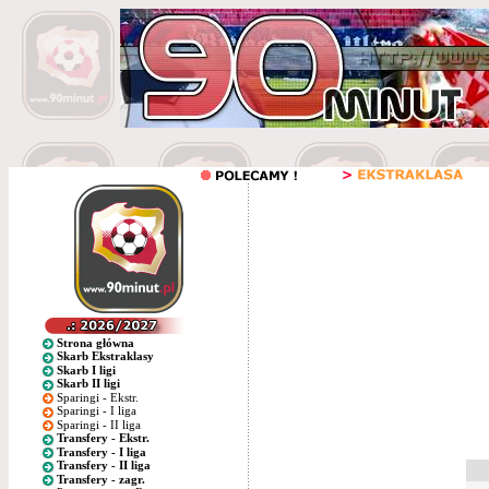
Strona główna
Skarb Ekstraklasy
Skarb I ligi
Skarb II ligi
Sparingi - Ekstr.
Sparingi - I liga
Sparingi - II liga
Transfery - Ekstr.
Transfery - I liga
Transfery - II liga
Transfery - zagr.