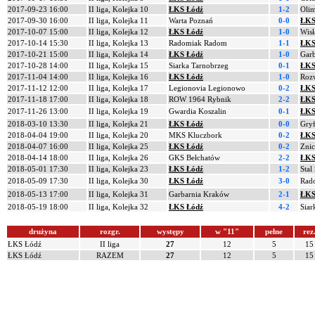
2017-09-23 16:00
II liga, Kolejka 10
ŁKS Łódź
1-2
Olim
2017-09-30 16:00
II liga, Kolejka 11
Warta Poznań
0-0
ŁKS
2017-10-07 15:00
II liga, Kolejka 12
ŁKS Łódź
1-0
Wisł
2017-10-14 15:30
II liga, Kolejka 13
Radomiak Radom
1-1
ŁKS
2017-10-21 15:00
II liga, Kolejka 14
ŁKS Łódź
1-0
Gar
2017-10-28 14:00
II liga, Kolejka 15
Siarka Tarnobrzeg
0-1
ŁKS
2017-11-04 14:00
II liga, Kolejka 16
ŁKS Łódź
1-0
Roz
2017-11-12 12:00
II liga, Kolejka 17
Legionovia Legionowo
0-2
ŁKS
2017-11-18 17:00
II liga, Kolejka 18
ROW 1964 Rybnik
2-2
ŁKS
2017-11-26 13:00
II liga, Kolejka 19
Gwardia Koszalin
0-1
ŁKS
2018-03-10 13:30
II liga, Kolejka 21
ŁKS Łódź
0-0
Gry
2018-04-04 19:00
II liga, Kolejka 20
MKS Kluczbork
0-2
ŁKS
2018-04-07 16:00
II liga, Kolejka 25
ŁKS Łódź
0-2
Zni
2018-04-14 18:00
II liga, Kolejka 26
GKS Bełchatów
2-2
ŁKS
2018-05-01 17:30
II liga, Kolejka 23
ŁKS Łódź
1-2
Stal
2018-05-09 17:30
II liga, Kolejka 30
ŁKS Łódź
3-0
Rad
2018-05-13 17:00
II liga, Kolejka 31
Garbarnia Kraków
2-1
ŁKS
2018-05-19 18:00
II liga, Kolejka 32
ŁKS Łódź
4-2
Siar
drużyna
rozgr.
występy
w "11"
pełne
rez
ŁKS Łódź
II liga
27
12
5
15
ŁKS Łódź
RAZEM
27
12
5
15