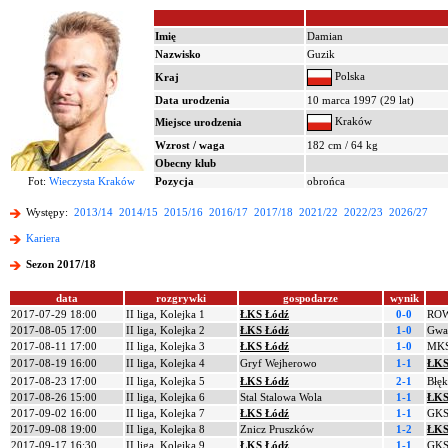
Imię
Damian
Nazwisko
Guzik
Polska
Kraj
Data urodzenia
10 marca 1997 (29 lat)
Kraków
Miejsce urodzenia
Wzrost / waga
182 cm / 64 kg
Obecny klub
Fot:
Wieczysta Kraków
Pozycja
obrońca
Występy:
2013/14
2014/15
2015/16
2016/17
2017/18
2021/22
2022/23
2026/27
Kariera
Sezon 2017/18
data
rozgrywki
gospodarze
wynik
2017-07-29 18:00
II liga, Kolejka 1
ŁKS Łódź
0-0
ROW
2017-08-05 17:00
II liga, Kolejka 2
ŁKS Łódź
1-0
Gwar
2017-08-11 17:00
II liga, Kolejka 3
ŁKS Łódź
1-0
MKS
2017-08-19 16:00
II liga, Kolejka 4
Gryf Wejherowo
1-1
ŁKS
2017-08-23 17:00
II liga, Kolejka 5
ŁKS Łódź
2-1
Błęk
2017-08-26 15:00
II liga, Kolejka 6
Stal Stalowa Wola
1-1
ŁKS
2017-09-02 16:00
II liga, Kolejka 7
ŁKS Łódź
1-1
GKS 
2017-09-08 19:00
II liga, Kolejka 8
Znicz Pruszków
1-2
ŁKS
2017-09-17 16:30
II liga, Kolejka 9
ŁKS Łódź
1-1
GKS