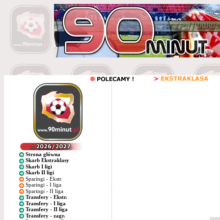
Strona główna
Skarb Ekstraklasy
Skarb I ligi
Skarb II ligi
Sparingi - Ekstr.
Sparingi - I liga
Sparingi - II liga
Transfery - Ekstr.
Transfery - I liga
Transfery - II liga
Transfery - zagr.