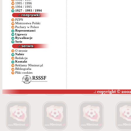
1995 / 1996
1994 / 1995
1927 - 1993 / 1994
PZPN
Mistrzostwa Polski
Puchary w Polsce
Reprezentanci
Ligowcy
Rywalizacje
Serie
O stronie
Nabór
Redakcja
Kontakt
Reklamy 90minut.pl
Bibliografia
Pliki cookies