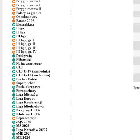
Przygotowania E
Przygotowania I
Przygotowania II
Polacy za granicą
Obcokrajowcy
Baraże 2026
Ekstraklasa
I liga
II liga
III liga
III liga, gr. I
III liga, gr. II
III liga, gr. III
III liga, gr. IV
Dziś grają
Niższe ligi
Najnowsze rozgr.
CLJ
CLJ U-17 (zachodnia)
CLJ U-17 (wschodnia)
Puchar Polski
Superpuchar
Puch. okręgowe
Prze
Europuchary
Liga Mistrzów
Liga Europy
Liga Konferencji
Liga Młodzieżowa
Krajowy UEFA
Klubowy UEFA
Reprezentacja
eMŚ 2026
MŚ 2026
Liga Narodów 26/27
eME 2024
ME 2024