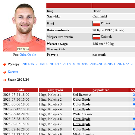
Imię
Dawid
Nazwisko
Czapliński
Polska
Kraj
Data urodzenia
20 lipca 1992 (34 lata)
Ozimek
Miejsce urodzenia
Wzrost / waga
186 cm / 80 kg
Obecny klub
Fot:
Odra Opole
Pozycja
napastnik
Występy:
2014/15
2015/16
2016/17
2017/18
2018/19
2019/20
2020/21
2021/22
20
Kariera
Sezon 2023/24
data
rozgrywki
gospodarze
wy
2023-07-24 18:00
I liga, Kolejka 1
Stal Rzeszów
2
2023-07-30 15:00
I liga, Kolejka 2
Odra Opole
3
2023-08-06 18:00
I liga, Kolejka 3
Odra Opole
0
2023-08-12 15:00
I liga, Kolejka 4
Odra Opole
1
2023-08-18 20:30
I liga, Kolejka 5
Wisła Kraków
1
2023-08-28 18:00
I liga, Kolejka 6
Odra Opole
0
2023-09-02 15:00
I liga, Kolejka 7
Odra Opole
1
2023-09-16 20:00
I liga, Kolejka 8
Odra Opole
0
2023-09-22 18:00
I liga, Kolejka 9
Miedź Legnica
1