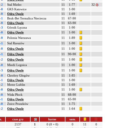
-2
Stal Mielec
11
1-77
32
-0
GKS Katowice
11
1-90
-0
Odra Opole
11
1-69
-1
Bruk-Bet Termalica Nieciecza
11
67-90
-0
Odra Opole
11
63-90
-3
Górnik Łęczna
11
1-90
-0
Odra Opole
11
1-90
-0
Polonia Warszawa
11
1-89
-1
Stal Rzeszów
11
1-90
-0
Odra Opole
11
1-90
-1
Odra Opole
11
90-90
-2
Odra Opole
11
1-90
-0
Miedź Legnica
11
1-90
-3
Odra Opole
11
1-90
-0
Chrobry Głogów
11
1-85
-1
Odra Opole
11
1-90
-2
Motor Lublin
11
1-69
-0
Odra Opole
11
1-90
-0
Wisła Płock
11
68-90
-1
Odra Opole
11
65-90
-0
Znicz Pruszków
11
1-75
-2
Odra Opole
11
1-64
z.
czas gry
karne
sam.
5
2137
1
0 (0 + 0)
0
11
0