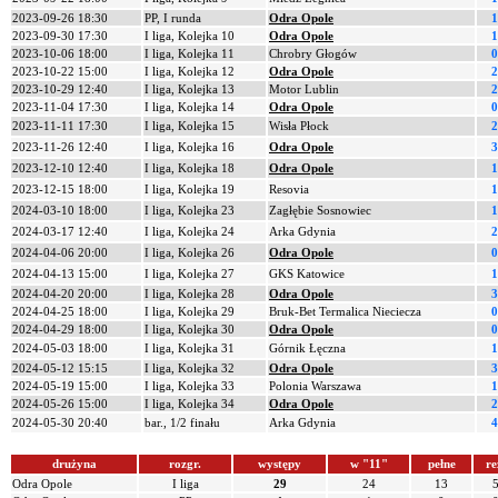
2023-09-26 18:30
PP, I runda
Odra Opole
1
2023-09-30 17:30
I liga, Kolejka 10
Odra Opole
1
2023-10-06 18:00
I liga, Kolejka 11
Chrobry Głogów
0
2023-10-22 15:00
I liga, Kolejka 12
Odra Opole
2
2023-10-29 12:40
I liga, Kolejka 13
Motor Lublin
2
2023-11-04 17:30
I liga, Kolejka 14
Odra Opole
0
2023-11-11 17:30
I liga, Kolejka 15
Wisła Płock
2
2023-11-26 12:40
I liga, Kolejka 16
Odra Opole
3
2023-12-10 12:40
I liga, Kolejka 18
Odra Opole
1
2023-12-15 18:00
I liga, Kolejka 19
Resovia
1
2024-03-10 18:00
I liga, Kolejka 23
Zagłębie Sosnowiec
1
2024-03-17 12:40
I liga, Kolejka 24
Arka Gdynia
2
2024-04-06 20:00
I liga, Kolejka 26
Odra Opole
0
2024-04-13 15:00
I liga, Kolejka 27
GKS Katowice
1
2024-04-20 20:00
I liga, Kolejka 28
Odra Opole
3
2024-04-25 18:00
I liga, Kolejka 29
Bruk-Bet Termalica Nieciecza
0
2024-04-29 18:00
I liga, Kolejka 30
Odra Opole
0
2024-05-03 18:00
I liga, Kolejka 31
Górnik Łęczna
1
2024-05-12 15:15
I liga, Kolejka 32
Odra Opole
3
2024-05-19 15:00
I liga, Kolejka 33
Polonia Warszawa
1
2024-05-26 15:00
I liga, Kolejka 34
Odra Opole
2
2024-05-30 20:40
bar., 1/2 finału
Arka Gdynia
4
drużyna
rozgr.
występy
w "11"
pełne
re
Odra Opole
I liga
29
24
13