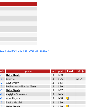
22/23
2023/24
2024/25
2025/26
2026/27
nik
goście
nr
grał
kartki
akcje
-5
Odra Opole
11
1-89
-0
Resovia
11
1-76
53
-2
GKS Tychy
11
1-83
-0
Podbeskidzie Bielsko-Biała
11
1-90
-3
Odra Opole
11
1-67
-0
Zagłębie Sosnowiec
11
1-75
-0
Arka Gdynia
11
1-88
-0
Lechia Gdańsk
11
1-90
-2
Odra Opole
11
1-90