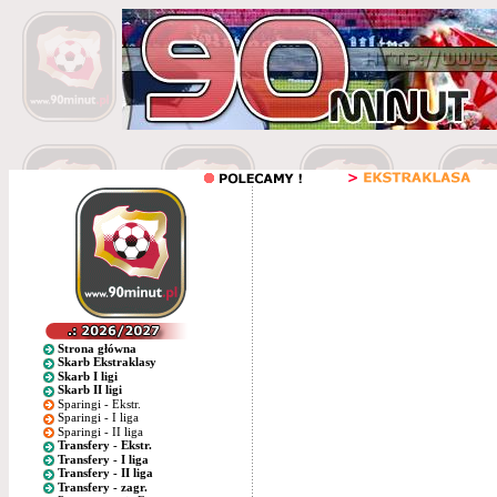
Strona główna
Skarb Ekstraklasy
Skarb I ligi
Skarb II ligi
Sparingi - Ekstr.
Sparingi - I liga
Sparingi - II liga
Transfery - Ekstr.
Transfery - I liga
Transfery - II liga
Transfery - zagr.