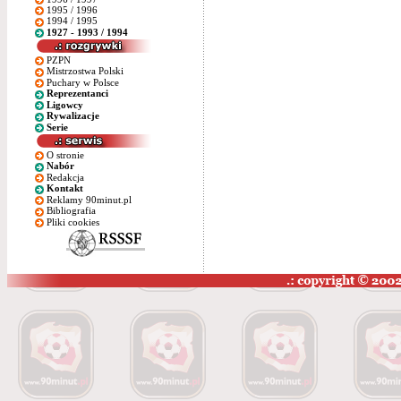
1995 / 1996
1994 / 1995
1927 - 1993 / 1994
PZPN
Mistrzostwa Polski
Puchary w Polsce
Reprezentanci
Ligowcy
Rywalizacje
Serie
O stronie
Nabór
Redakcja
Kontakt
Reklamy 90minut.pl
Bibliografia
Pliki cookies