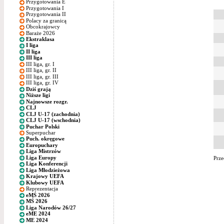
Przygotowania E
Przygotowania I
Przygotowania II
Polacy za granicą
Obcokrajowcy
Baraże 2026
Ekstraklasa
I liga
II liga
III liga
III liga, gr. I
III liga, gr. II
III liga, gr. III
III liga, gr. IV
Dziś grają
Niższe ligi
Najnowsze rozgr.
CLJ
CLJ U-17 (zachodnia)
CLJ U-17 (wschodnia)
Puchar Polski
Superpuchar
Puch. okręgowe
Europuchary
Liga Mistrzów
Liga Europy
Prze
Liga Konferencji
Liga Młodzieżowa
Krajowy UEFA
Klubowy UEFA
Reprezentacja
eMŚ 2026
MŚ 2026
Liga Narodów 26/27
eME 2024
ME 2024