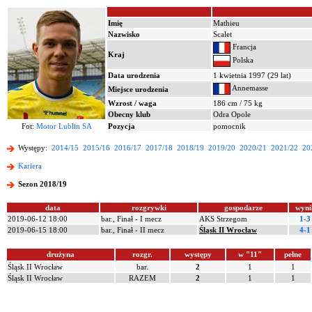
Imię
Mathieu
Nazwisko
Scalet
Francja
Kraj
Polska
Data urodzenia
1 kwietnia 1997 (29 lat)
Annemasse
Miejsce urodzenia
Wzrost / waga
186 cm / 75 kg
Obecny klub
Odra Opole
Fot:
Motor Lublin SA
Pozycja
pomocnik
Występy:
2014/15
2015/16
2016/17
2017/18
2018/19
2019/20
2020/21
2021/22
20
Kariera
Sezon 2018/19
data
rozgrywki
gospodarze
wyni
2019-06-12 18:00
bar., Finał - I mecz
AKS Strzegom
1-3
2019-06-15 18:00
bar., Finał - II mecz
Śląsk II Wrocław
4-1
drużyna
rozgr.
występy
w "11"
pełne
Śląsk II Wrocław
bar.
2
1
1
Śląsk II Wrocław
RAZEM
2
1
1