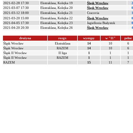
2021-02-28 17:30
Ekstraklasa, Kolejka 19
Śląsk Wrocław
2
2021-03-07 17:30
Ekstraklasa, Kolejka 20
Śląsk Wrocław
0
2021-03-12 18:00
Ekstraklasa, Kolejka 21
Cracovia
1
2021-03-20 15:00
Ekstraklasa, Kolejka 22
Śląsk Wrocław
0
2021-04-05 17:30
Ekstraklasa, Kolejka 23
Jagiellonia Białystok
0
2021-04-20 20:30
Ekstraklasa, Kolejka 26
Śląsk Wrocław
4
drużyna
rozgr.
występy
w "11"
pełne
Śląsk Wrocław
Ekstraklasa
14
10
6
Śląsk Wrocław
RAZEM
14
10
6
Śląsk II Wrocław
II liga
1
1
1
Śląsk II Wrocław
RAZEM
1
1
1
RAZEM
15
11
7