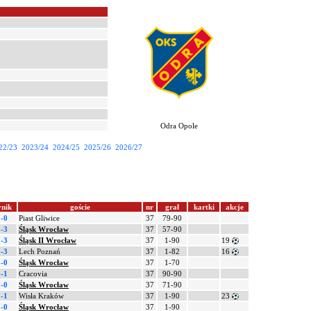
Odra Opole
22/23
2023/24
2024/25
2025/26
2026/27
nik
goście
nr
grał
kartki
akcje
-0
Piast Gliwice
37
79-90
-3
Śląsk Wrocław
37
57-90
-3
Śląsk II Wrocław
37
1-90
19
-3
Lech Poznań
37
1-82
16
-0
Śląsk Wrocław
37
1-70
-1
Cracovia
37
90-90
-0
Śląsk Wrocław
37
71-90
-1
Wisła Kraków
37
1-90
23
-0
Śląsk Wrocław
37
1-90