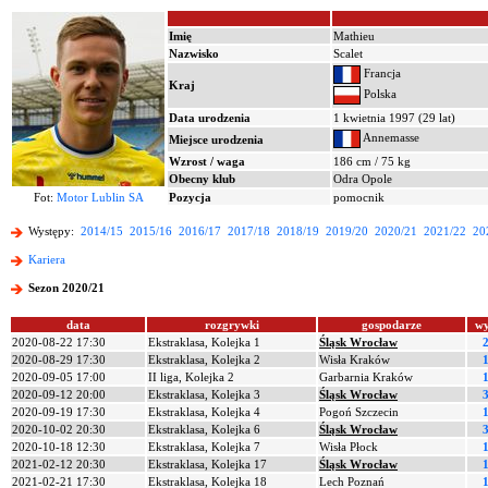
Imię
Mathieu
Nazwisko
Scalet
Francja
Kraj
Polska
Data urodzenia
1 kwietnia 1997 (29 lat)
Annemasse
Miejsce urodzenia
Wzrost / waga
186 cm / 75 kg
Obecny klub
Odra Opole
Fot:
Motor Lublin SA
Pozycja
pomocnik
Występy:
2014/15
2015/16
2016/17
2017/18
2018/19
2019/20
2020/21
2021/22
20
Kariera
Sezon 2020/21
data
rozgrywki
gospodarze
wy
2020-08-22 17:30
Ekstraklasa, Kolejka 1
Śląsk Wrocław
2
2020-08-29 17:30
Ekstraklasa, Kolejka 2
Wisła Kraków
1
2020-09-05 17:00
II liga, Kolejka 2
Garbarnia Kraków
1
2020-09-12 20:00
Ekstraklasa, Kolejka 3
Śląsk Wrocław
3
2020-09-19 17:30
Ekstraklasa, Kolejka 4
Pogoń Szczecin
1
2020-10-02 20:30
Ekstraklasa, Kolejka 6
Śląsk Wrocław
3
2020-10-18 12:30
Ekstraklasa, Kolejka 7
Wisła Płock
1
2021-02-12 20:30
Ekstraklasa, Kolejka 17
Śląsk Wrocław
1
2021-02-21 17:30
Ekstraklasa, Kolejka 18
Lech Poznań
1