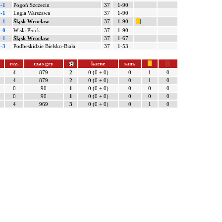
-1
Pogoń Szczecin
37
1-90
-1
Legia Warszawa
37
1-90
-1
Śląsk Wrocław
37
1-90
-0
Wisła Płock
37
1-90
-1
Śląsk Wrocław
37
1-67
-3
Podbeskidzie Bielsko-Biała
37
1-53
rez.
czas gry
karne
sam.
4
879
2
0 (0 + 0)
0
1
0
4
879
2
0 (0 + 0)
0
1
0
0
90
1
0 (0 + 0)
0
0
0
0
90
1
0 (0 + 0)
0
0
0
4
969
3
0 (0 + 0)
0
1
0