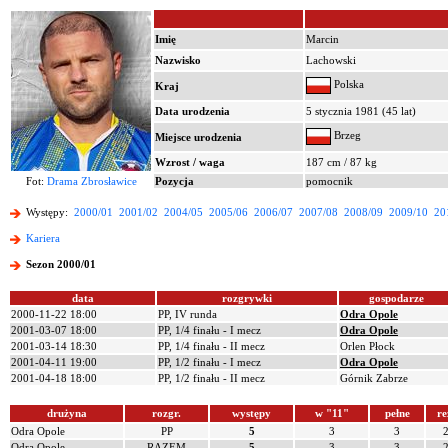
Imię
Marcin
Nazwisko
Lachowski
Polska
Kraj
Data urodzenia
5 stycznia 1981 (45 lat)
Brzeg
Miejsce urodzenia
Wzrost / waga
187 cm / 87 kg
Fot:
Drama Zbrosławice
Pozycja
pomocnik
Występy:
2000/01
2001/02
2004/05
2005/06
2006/07
2007/08
2008/09
2009/10
20
Kariera
Sezon 2000/01
data
rozgrywki
gospodarze
2000-11-22 18:00
PP, IV runda
Odra Opole
2001-03-07 18:00
PP, 1/4 finału - I mecz
Odra Opole
2001-03-14 18:30
PP, 1/4 finału - II mecz
Orlen Płock
2001-04-11 19:00
PP, 1/2 finału - I mecz
Odra Opole
2001-04-18 18:00
PP, 1/2 finału - II mecz
Górnik Zabrze
drużyna
rozgr.
występy
w "11"
pełne
re
Odra Opole
PP
5
3
3
Odra Opole
RAZEM
5
3
3