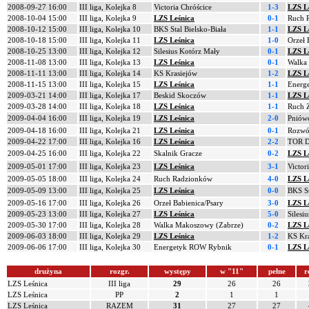
2008-09-27 16:00
III liga, Kolejka 8
Victoria Chróścice
1-3
LZS L
2008-10-04 15:00
III liga, Kolejka 9
LZS Leśnica
0-1
Ruch 
2008-10-12 15:00
III liga, Kolejka 10
BKS Stal Bielsko-Biała
1-1
LZS L
2008-10-18 15:00
III liga, Kolejka 11
LZS Leśnica
1-0
Orzeł 
2008-10-25 13:00
III liga, Kolejka 12
Silesius Kotórz Mały
0-1
LZS L
2008-11-08 13:00
III liga, Kolejka 13
LZS Leśnica
0-1
Walka
2008-11-11 13:00
III liga, Kolejka 14
KS Krasiejów
1-2
LZS L
2008-11-15 13:00
III liga, Kolejka 15
LZS Leśnica
1-1
Energ
2009-03-21 14:00
III liga, Kolejka 17
Beskid Skoczów
1-1
LZS L
2009-03-28 14:00
III liga, Kolejka 18
LZS Leśnica
1-1
Ruch 
2009-04-04 16:00
III liga, Kolejka 19
LZS Leśnica
2-0
Pniów
2009-04-18 16:00
III liga, Kolejka 21
LZS Leśnica
0-1
Rozwó
2009-04-22 17:00
III liga, Kolejka 16
LZS Leśnica
2-2
TOR D
2009-04-25 16:00
III liga, Kolejka 22
Skalnik Gracze
0-2
LZS L
2009-05-01 17:00
III liga, Kolejka 23
LZS Leśnica
3-1
Victor
2009-05-05 18:00
III liga, Kolejka 24
Ruch Radzionków
4-0
LZS L
2009-05-09 13:00
III liga, Kolejka 25
LZS Leśnica
0-0
BKS St
2009-05-16 17:00
III liga, Kolejka 26
Orzeł Babienica/Psary
3-0
LZS L
2009-05-23 13:00
III liga, Kolejka 27
LZS Leśnica
5-0
Silesi
2009-05-30 17:00
III liga, Kolejka 28
Walka Makoszowy (Zabrze)
0-2
LZS L
2009-06-03 18:00
III liga, Kolejka 29
LZS Leśnica
1-2
KS Kr
2009-06-06 17:00
III liga, Kolejka 30
Energetyk ROW Rybnik
0-1
LZS L
drużyna
rozgr.
występy
w "11"
pełne
r
LZS Leśnica
III liga
29
26
26
LZS Leśnica
PP
2
1
1
LZS Leśnica
RAZEM
31
27
27