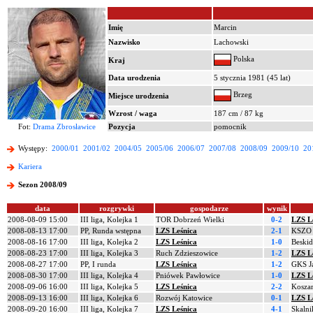
Imię
Marcin
Nazwisko
Lachowski
Polska
Kraj
Data urodzenia
5 stycznia 1981 (45 lat)
Brzeg
Miejsce urodzenia
Wzrost / waga
187 cm / 87 kg
Fot:
Drama Zbrosławice
Pozycja
pomocnik
Występy:
2000/01
2001/02
2004/05
2005/06
2006/07
2007/08
2008/09
2009/10
20
Kariera
Sezon 2008/09
data
rozgrywki
gospodarze
wynik
2008-08-09 15:00
III liga, Kolejka 1
TOR Dobrzeń Wielki
0-2
LZS L
2008-08-13 17:00
PP, Runda wstępna
LZS Leśnica
2-1
KSZO 
2008-08-16 17:00
III liga, Kolejka 2
LZS Leśnica
1-0
Beski
2008-08-23 17:00
III liga, Kolejka 3
Ruch Zdzieszowice
1-2
LZS L
2008-08-27 17:00
PP, I runda
LZS Leśnica
1-2
GKS Ja
2008-08-30 17:00
III liga, Kolejka 4
Pniówek Pawłowice
1-0
LZS L
2008-09-06 16:00
III liga, Kolejka 5
LZS Leśnica
2-2
Kosza
2008-09-13 16:00
III liga, Kolejka 6
Rozwój Katowice
0-1
LZS L
2008-09-20 16:00
III liga, Kolejka 7
LZS Leśnica
4-1
Skalni