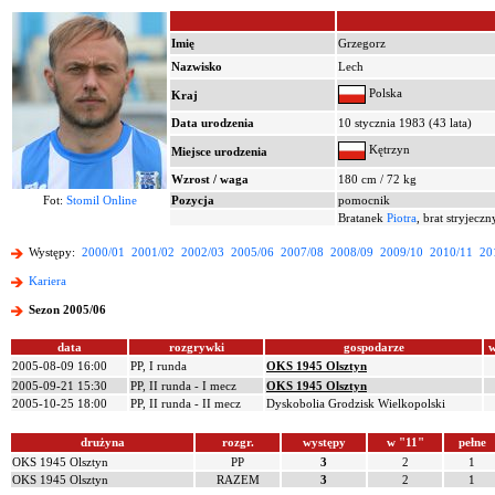
Imię
Grzegorz
Nazwisko
Lech
Polska
Kraj
Data urodzenia
10 stycznia 1983 (43 lata)
Kętrzyn
Miejsce urodzenia
Wzrost / waga
180 cm / 72 kg
Fot:
Stomil Online
Pozycja
pomocnik
Bratanek
Piotra
, brat stryjecz
Występy:
2000/01
2001/02
2002/03
2005/06
2007/08
2008/09
2009/10
2010/11
20
Kariera
Sezon 2005/06
data
rozgrywki
gospodarze
w
2005-08-09 16:00
PP, I runda
OKS 1945 Olsztyn
2005-09-21 15:30
PP, II runda - I mecz
OKS 1945 Olsztyn
2005-10-25 18:00
PP, II runda - II mecz
Dyskobolia Grodzisk Wielkopolski
drużyna
rozgr.
występy
w "11"
pełne
OKS 1945 Olsztyn
PP
3
2
1
OKS 1945 Olsztyn
RAZEM
3
2
1