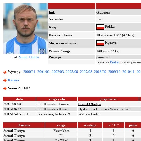
Imię
Grzegorz
Nazwisko
Lech
Polska
Kraj
Data urodzenia
10 stycznia 1983 (43 lata)
Kętrzyn
Miejsce urodzenia
Wzrost / waga
180 cm / 72 kg
Fot:
Stomil Online
Pozycja
pomocnik
Bratanek
Piotra
, brat stryjecz
Występy:
2000/01
2001/02
2002/03
2005/06
2007/08
2008/09
2009/10
2010/11
20
Kariera
Sezon 2001/02
data
rozgrywki
gospodarze
2001-08-08
PL, III runda - I mecz
Stomil Olsztyn
2001-08-22
PL, III runda - II mecz
Dyskobolia Grodzisk Wielkopolski
2002-05-05 17:15
Ekstraklasa, Kolejka 28
Widzew Łódź
drużyna
rozgr.
występy
w "11"
pełne
Stomil Olsztyn
Ekstraklasa
1
1
0
Stomil Olsztyn
PL
2
0
0
Stomil Olsztyn
RAZEM
3
1
0