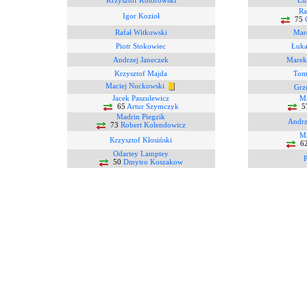
Krzysztof Kotorowski
Łu
Ra
Igor Kozioł
75
Rafał Witkowski
Mar
Piotr Stokowiec
Łuka
Andrzej Janeczek
Marek
Krzysztof Majda
Tom
Maciej Nuckowski
Grz
Jacek Paszulewicz
Ma
65
Artur Szymczyk
5
Madrin Piegzik
Andrz
73
Robert Kolendowicz
Ma
Krzysztof Kłosiński
6
Odartey Lamptey
P
50
Dmytro Koszakow