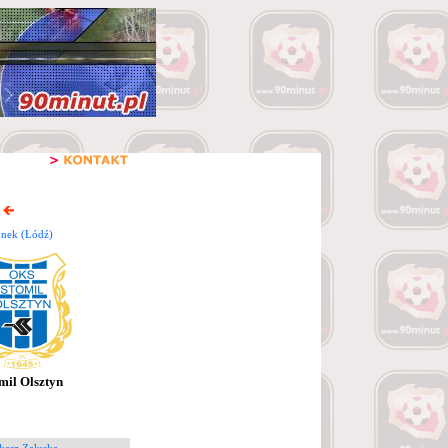
unek (Łódź)
mil Olsztyn