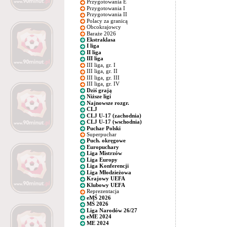
Przygotowania E
Przygotowania I
Przygotowania II
Polacy za granicą
Obcokrajowcy
Baraże 2026
Ekstraklasa
I liga
II liga
III liga
III liga, gr. I
III liga, gr. II
III liga, gr. III
III liga, gr. IV
Dziś grają
Niższe ligi
Najnowsze rozgr.
CLJ
CLJ U-17 (zachodnia)
CLJ U-17 (wschodnia)
Puchar Polski
Superpuchar
Puch. okręgowe
Europuchary
Liga Mistrzów
Liga Europy
Liga Konferencji
Liga Młodzieżowa
Krajowy UEFA
Klubowy UEFA
Reprezentacja
eMŚ 2026
MŚ 2026
Liga Narodów 26/27
eME 2024
ME 2024