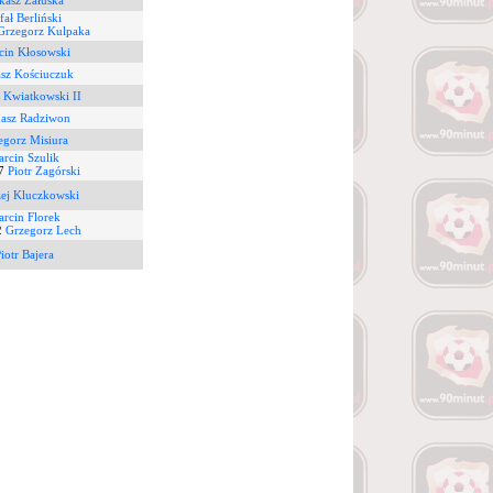
kasz Załuska
fał Berliński
Grzegorz Kulpaka
cin Kłosowski
sz Kościuczuk
 Kwiatkowski II
asz Radziwon
egorz Misiura
rcin Szulik
7
Piotr Zagórski
ej Kluczkowski
rcin Florek
2
Grzegorz Lech
iotr Bajera