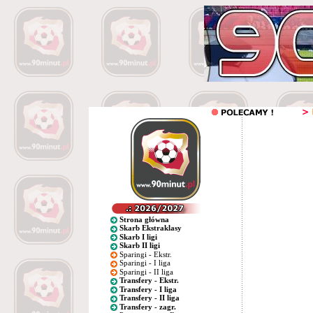
Strona główna
Skarb Ekstraklasy
Skarb I ligi
Skarb II ligi
Sparingi - Ekstr.
Sparingi - I liga
Sparingi - II liga
Transfery - Ekstr.
Transfery - I liga
Transfery - II liga
Transfery - zagr.