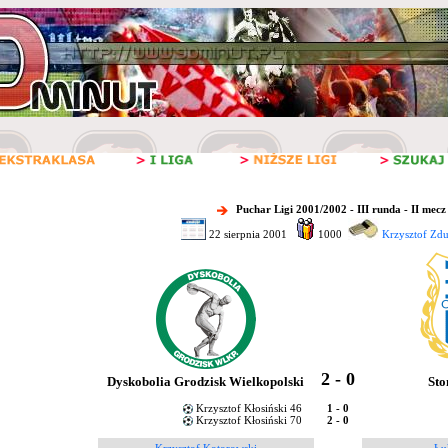
Puchar Ligi 2001/2002 - III runda - II mecz
22 sierpnia 2001
1000
Krzysztof Zd
2 - 0
Dyskobolia Grodzisk Wielkopolski
Sto
Krzysztof Kłosiński 46
1 - 0
Krzysztof Kłosiński 70
2 - 0