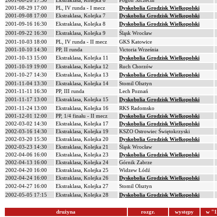
2001-08-26 17:30
Ekstraklasa, Kolejka 6
Pogoń Szczecin
2001-08-29 17:00
PL, IV runda - I mecz
Dyskobolia Grodzisk Wielkopolski
2001-09-08 17:00
Ekstraklasa, Kolejka 7
Dyskobolia Grodzisk Wielkopolski
2001-09-16 16:30
Ekstraklasa, Kolejka 8
Dyskobolia Grodzisk Wielkopolski
2001-09-22 16:30
Ekstraklasa, Kolejka 9
Śląsk Wrocław
2001-10-03 18:00
PL, IV runda - II mecz
GKS Katowice
2001-10-10 14:30
PP, II runda
Victoria Września
2001-10-13 15:00
Ekstraklasa, Kolejka 11
Dyskobolia Grodzisk Wielkopolski
2001-10-19 19:00
Ekstraklasa, Kolejka 12
Ruch Chorzów
2001-10-27 14:30
Ekstraklasa, Kolejka 13
Dyskobolia Grodzisk Wielkopolski
2001-11-04 13:30
Ekstraklasa, Kolejka 14
Stomil Olsztyn
2001-11-11 16:30
PP, III runda
Lech Poznań
2001-11-17 13:00
Ekstraklasa, Kolejka 15
Dyskobolia Grodzisk Wielkopolski
2001-11-24 13:00
Ekstraklasa, Kolejka 16
RKS Radomsko
2001-12-01 12:00
PP, 1/4 finału - II mecz
Dyskobolia Grodzisk Wielkopolski
2002-03-02 14:30
Ekstraklasa, Kolejka 17
Dyskobolia Grodzisk Wielkopolski
2002-03-16 14:30
Ekstraklasa, Kolejka 19
KSZO Ostrowiec Świętokrzyski
2002-03-20 15:30
Ekstraklasa, Kolejka 20
Dyskobolia Grodzisk Wielkopolski
2002-03-23 14:30
Ekstraklasa, Kolejka 21
Śląsk Wrocław
2002-04-06 16:00
Ekstraklasa, Kolejka 23
Dyskobolia Grodzisk Wielkopolski
2002-04-13 16:00
Ekstraklasa, Kolejka 24
Górnik Zabrze
2002-04-20 16:00
Ekstraklasa, Kolejka 25
Widzew Łódź
2002-04-24 16:00
Ekstraklasa, Kolejka 26
Dyskobolia Grodzisk Wielkopolski
2002-04-27 16:00
Ekstraklasa, Kolejka 27
Stomil Olsztyn
2002-05-05 17:15
Ekstraklasa, Kolejka 28
Dyskobolia Grodzisk Wielkopolski
drużyna
rozgr.
występy
w "1