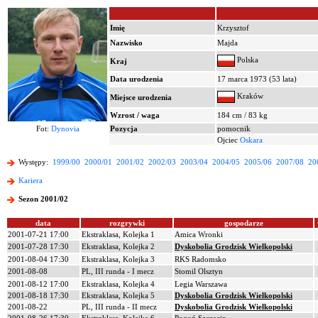
Imię
Krzysztof
Nazwisko
Majda
Polska
Kraj
Data urodzenia
17 marca 1973 (53 lata)
Kraków
Miejsce urodzenia
Wzrost / waga
184 cm / 83 kg
Fot:
Dynovia
Pozycja
pomocnik
Ojciec
Oskara
Występy:
1999/00
2000/01
2001/02
2002/03
2003/04
2004/05
2005/06
2007/08
20
Kariera
Sezon 2001/02
data
rozgrywki
gospodarze
2001-07-21 17:00
Ekstraklasa, Kolejka 1
Amica Wronki
2001-07-28 17:30
Ekstraklasa, Kolejka 2
Dyskobolia Grodzisk Wielkopolski
2001-08-04 17:30
Ekstraklasa, Kolejka 3
RKS Radomsko
2001-08-08
PL, III runda - I mecz
Stomil Olsztyn
2001-08-12 17:00
Ekstraklasa, Kolejka 4
Legia Warszawa
2001-08-18 17:30
Ekstraklasa, Kolejka 5
Dyskobolia Grodzisk Wielkopolski
2001-08-22
PL, III runda - II mecz
Dyskobolia Grodzisk Wielkopolski