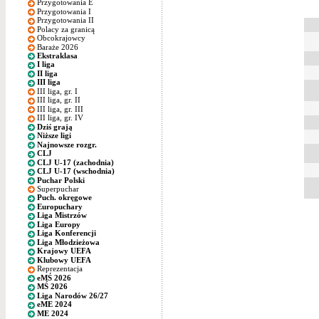
Przygotowania E
Przygotowania I
Przygotowania II
Polacy za granicą
Obcokrajowcy
Baraże 2026
Ekstraklasa
I liga
II liga
III liga
III liga, gr. I
III liga, gr. II
III liga, gr. III
III liga, gr. IV
Dziś grają
Niższe ligi
Najnowsze rozgr.
CLJ
CLJ U-17 (zachodnia)
CLJ U-17 (wschodnia)
Puchar Polski
Superpuchar
Puch. okręgowe
Europuchary
Liga Mistrzów
Liga Europy
Liga Konferencji
Liga Młodzieżowa
Krajowy UEFA
Klubowy UEFA
Reprezentacja
eMŚ 2026
MŚ 2026
Liga Narodów 26/27
eME 2024
ME 2024