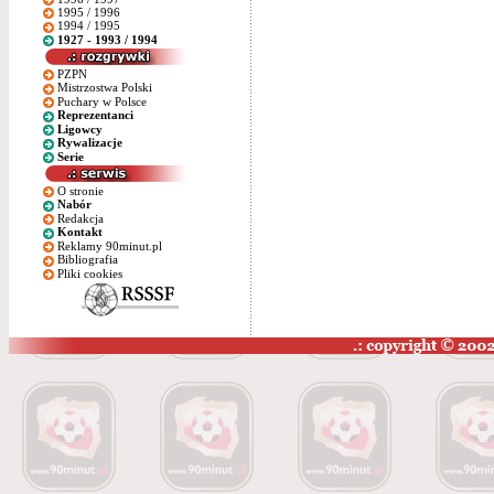
1995 / 1996
1994 / 1995
1927 - 1993 / 1994
PZPN
Mistrzostwa Polski
Puchary w Polsce
Reprezentanci
Ligowcy
Rywalizacje
Serie
O stronie
Nabór
Redakcja
Kontakt
Reklamy 90minut.pl
Bibliografia
Pliki cookies