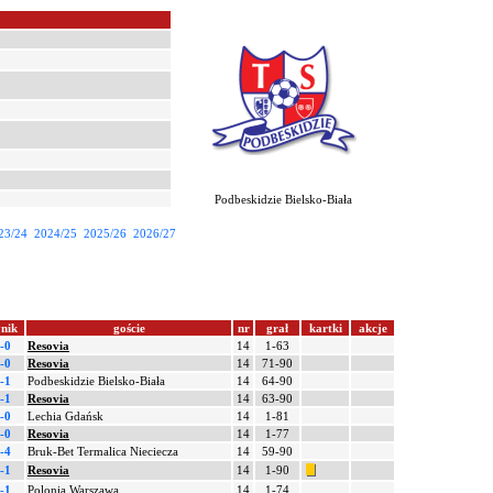
Podbeskidzie Bielsko-Biała
23/24
2024/25
2025/26
2026/27
nik
goście
nr
grał
kartki
akcje
-0
Resovia
14
1-63
-0
Resovia
14
71-90
-1
Podbeskidzie Bielsko-Biała
14
64-90
-1
Resovia
14
63-90
-0
Lechia Gdańsk
14
1-81
-0
Resovia
14
1-77
-4
Bruk-Bet Termalica Nieciecza
14
59-90
-1
Resovia
14
1-90
-1
Polonia Warszawa
14
1-74