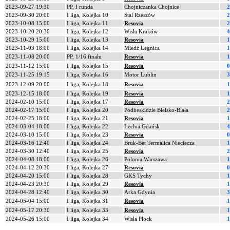
2023-09-27 19:30
PP, I runda
Chojniczanka Chojnice
2
2023-09-30 20:00
I liga, Kolejka 10
Stal Rzeszów
2
2023-10-08 15:00
I liga, Kolejka 11
Resovia
2
2023-10-20 20:30
I liga, Kolejka 12
Wisła Kraków
4
2023-10-29 15:00
I liga, Kolejka 13
Resovia
1
2023-11-03 18:00
I liga, Kolejka 14
Miedź Legnica
1
2023-11-08 20:00
PP, 1/16 finału
Resovia
1
2023-11-12 15:00
I liga, Kolejka 15
Resovia
0
2023-11-25 19:15
I liga, Kolejka 16
Motor Lublin
3
2023-12-09 20:00
I liga, Kolejka 18
Resovia
1
2023-12-15 18:00
I liga, Kolejka 19
Resovia
1
2024-02-10 15:00
I liga, Kolejka 17
Resovia
2
2024-02-17 15:00
I liga, Kolejka 20
Podbeskidzie Bielsko-Biała
2
2024-02-25 18:00
I liga, Kolejka 21
Resovia
1
2024-03-04 18:00
I liga, Kolejka 22
Lechia Gdańsk
4
2024-03-10 15:00
I liga, Kolejka 23
Resovia
0
2024-03-16 12:40
I liga, Kolejka 24
Bruk-Bet Termalica Nieciecza
1
2024-03-30 12:40
I liga, Kolejka 25
Resovia
2
2024-04-08 18:00
I liga, Kolejka 26
Polonia Warszawa
1
2024-04-12 20:30
I liga, Kolejka 27
Resovia
0
2024-04-20 15:00
I liga, Kolejka 28
GKS Tychy
1
2024-04-23 20:30
I liga, Kolejka 29
Resovia
1
2024-04-28 12:40
I liga, Kolejka 30
Arka Gdynia
3
2024-05-04 15:00
I liga, Kolejka 31
Resovia
1
2024-05-17 20:30
I liga, Kolejka 33
Resovia
1
2024-05-26 15:00
I liga, Kolejka 34
Wisła Płock
1