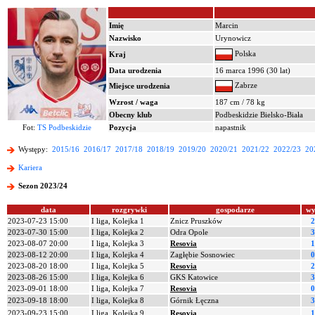
Imię
Marcin
Nazwisko
Urynowicz
Polska
Kraj
Data urodzenia
16 marca 1996 (30 lat)
Zabrze
Miejsce urodzenia
Wzrost / waga
187 cm / 78 kg
Obecny klub
Podbeskidzie Bielsko-Biała
Fot:
TS Podbeskidzie
Pozycja
napastnik
Występy:
2015/16
2016/17
2017/18
2018/19
2019/20
2020/21
2021/22
2022/23
20
Kariera
Sezon 2023/24
data
rozgrywki
gospodarze
wy
2023-07-23 15:00
I liga, Kolejka 1
Znicz Pruszków
2
2023-07-30 15:00
I liga, Kolejka 2
Odra Opole
3
2023-08-07 20:00
I liga, Kolejka 3
Resovia
1
2023-08-12 20:00
I liga, Kolejka 4
Zagłębie Sosnowiec
0
2023-08-20 18:00
I liga, Kolejka 5
Resovia
2
2023-08-26 15:00
I liga, Kolejka 6
GKS Katowice
3
2023-09-01 18:00
I liga, Kolejka 7
Resovia
0
2023-09-18 18:00
I liga, Kolejka 8
Górnik Łęczna
3
2023-09-23 15:00
I liga, Kolejka 9
Resovia
1