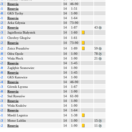
-3
Resovia
14
46-90
-1
Resovia
14
1-51
-0
GKS Tychy
14
1-90
-1
Resovia
14
1-64
-2
Arka Gdynia
14
73-90
-2
Resovia
14
1-87
43
-3
Jagiellonia Białystok
14
1-60
-1
Chrobry Głogów
14
1-61
-2
Resovia
14
73-90
-2
Znicz Pruszków
14
1-89
59
-0
Odra Opole
14
1-90
78
-2
Wisła Płock
14
1-90
21
-2
Resovia
14
1-45
-0
Zagłębie Sosnowiec
14
1-90
-0
Resovia
14
1-45
-2
GKS Katowice
14
1-90
-4
Resovia
14
46-90
-3
Górnik Łęczna
14
1-67
-0
Resovia
14
1-90
-2
Stal Rzeszów
14
61-90
-3
Resovia
14
1-90
-1
Wisła Kraków
14
1-90
-2
Resovia
14
1-64
-1
Miedź Legnica
14
1-38
-3
Motor Lublin
14
1-90
15
-2
Resovia
14
1-90
11