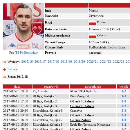
Imię
Marcin
Nazwisko
Urynowicz
Polska
Kraj
Data urodzenia
16 marca 1996 (30 lat)
Zabrze
Miejsce urodzenia
Wzrost / waga
187 cm / 78 kg
Obecny klub
Podbeskidzie Bielsko-Biała
Fot:
TS Podbeskidzie
Pozycja
napastnik
Występy:
2015/16
2016/17
2017/18
2018/19
2019/20
2020/21
2021/22
2022/23
20
Kariera
Sezon 2017/18
data
rozgrywki
gospodarze
wynik
2017-07-26 19:00
PP, I runda
ROW 1964 Rybnik
0-2
2017-08-05 17:00
III liga, Kolejka 1
Piast Żmigród
1-3
2017-08-12 17:00
III liga, Kolejka 2
Górnik II Zabrze
3-0
2017-08-15 17:00
III liga, Kolejka 3
Górnik II Zabrze
0-2
2017-08-18 20:30
Ekstraklasa, Kolejka 6
Cracovia
3-3
2017-08-19 13:00
III liga, Kolejka 4
Górnik II Zabrze
3-1
2017-08-25 18:00
Ekstraklasa, Kolejka 7
Górnik Zabrze
4-0
2017-09-10 15:30
Ekstraklasa, Kolejka 8
Bruk-Bet Termalica Nieciecza
1-2
2017-09-16 18:00
Ekstraklasa, Kolejka 9
Górnik Zabrze
2-2