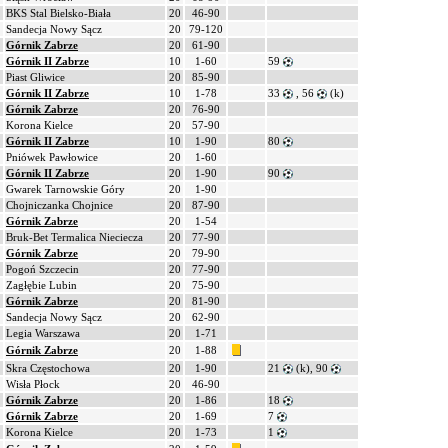
BKS Stal Bielsko-Biała
20
46-90
Sandecja Nowy Sącz
20
79-120
Górnik Zabrze
20
61-90
Górnik II Zabrze
10
1-60
59
Piast Gliwice
20
85-90
Górnik II Zabrze
10
1-78
33
, 56
(k)
Górnik Zabrze
20
76-90
Korona Kielce
20
57-90
Górnik II Zabrze
10
1-90
80
Pniówek Pawłowice
20
1-60
Górnik II Zabrze
20
1-90
90
Gwarek Tarnowskie Góry
20
1-90
Chojniczanka Chojnice
20
87-90
Górnik Zabrze
20
1-54
Bruk-Bet Termalica Nieciecza
20
77-90
Górnik Zabrze
20
79-90
Pogoń Szczecin
20
77-90
Zagłębie Lubin
20
75-90
Górnik Zabrze
20
81-90
Sandecja Nowy Sącz
20
62-90
Legia Warszawa
20
1-71
Górnik Zabrze
20
1-88
Skra Częstochowa
20
1-90
21
(k), 90
Wisła Płock
20
46-90
Górnik Zabrze
20
1-86
18
Górnik Zabrze
20
1-69
7
Korona Kielce
20
1-73
1