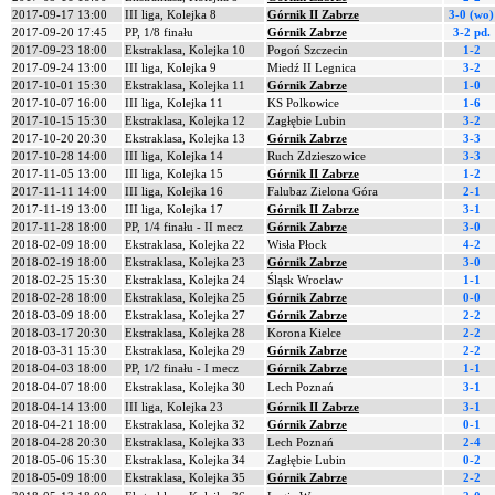
2017-09-17 13:00
III liga, Kolejka 8
Górnik II Zabrze
3-0 (wo)
2017-09-20 17:45
PP, 1/8 finału
Górnik Zabrze
3-2 pd.
2017-09-23 18:00
Ekstraklasa, Kolejka 10
Pogoń Szczecin
1-2
2017-09-24 13:00
III liga, Kolejka 9
Miedź II Legnica
3-2
2017-10-01 15:30
Ekstraklasa, Kolejka 11
Górnik Zabrze
1-0
2017-10-07 16:00
III liga, Kolejka 11
KS Polkowice
1-6
2017-10-15 15:30
Ekstraklasa, Kolejka 12
Zagłębie Lubin
3-2
2017-10-20 20:30
Ekstraklasa, Kolejka 13
Górnik Zabrze
3-3
2017-10-28 14:00
III liga, Kolejka 14
Ruch Zdzieszowice
3-3
2017-11-05 13:00
III liga, Kolejka 15
Górnik II Zabrze
1-2
2017-11-11 14:00
III liga, Kolejka 16
Falubaz Zielona Góra
2-1
2017-11-19 13:00
III liga, Kolejka 17
Górnik II Zabrze
3-1
2017-11-28 18:00
PP, 1/4 finału - II mecz
Górnik Zabrze
3-0
2018-02-09 18:00
Ekstraklasa, Kolejka 22
Wisła Płock
4-2
2018-02-19 18:00
Ekstraklasa, Kolejka 23
Górnik Zabrze
3-0
2018-02-25 15:30
Ekstraklasa, Kolejka 24
Śląsk Wrocław
1-1
2018-02-28 18:00
Ekstraklasa, Kolejka 25
Górnik Zabrze
0-0
2018-03-09 18:00
Ekstraklasa, Kolejka 27
Górnik Zabrze
2-2
2018-03-17 20:30
Ekstraklasa, Kolejka 28
Korona Kielce
2-2
2018-03-31 15:30
Ekstraklasa, Kolejka 29
Górnik Zabrze
2-2
2018-04-03 18:00
PP, 1/2 finału - I mecz
Górnik Zabrze
1-1
2018-04-07 18:00
Ekstraklasa, Kolejka 30
Lech Poznań
3-1
2018-04-14 13:00
III liga, Kolejka 23
Górnik II Zabrze
3-1
2018-04-21 18:00
Ekstraklasa, Kolejka 32
Górnik Zabrze
0-1
2018-04-28 20:30
Ekstraklasa, Kolejka 33
Lech Poznań
2-4
2018-05-06 15:30
Ekstraklasa, Kolejka 34
Zagłębie Lubin
0-2
2018-05-09 18:00
Ekstraklasa, Kolejka 35
Górnik Zabrze
2-2