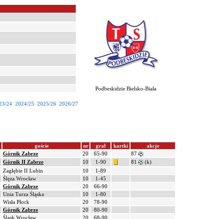
Podbeskidzie Bielsko-Biała
23/24
2024/25
2025/26
2026/27
goście
nr
grał
kartki
akcje
Górnik Zabrze
20
65-90
87
Górnik II Zabrze
10
1-90
81
(k)
Zagłębie II Lubin
10
1-89
Ślęza Wrocław
10
1-45
Górnik Zabrze
20
66-90
Unia Turza Śląska
10
1-80
Wisła Płock
20
78-90
Górnik Zabrze
20
80-90
Śląsk Wrocław
20
68-90