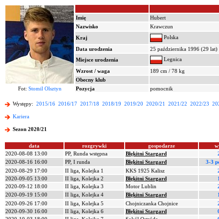
Imię
Hubert
Nazwisko
Krawczun
Polska
Kraj
Data urodzenia
25 października 1996 (29 lat)
Legnica
Miejsce urodzenia
Wzrost / waga
189 cm / 78 kg
Obecny klub
Fot:
Stomil Olsztyn
Pozycja
pomocnik
Występy:
2015/16
2016/17
2017/18
2018/19
2019/20
2020/21
2021/22
2022/23
20
Kariera
Sezon 2020/21
data
rozgrywki
gospodarze
w
2020-08-08 13:00
PP, Runda wstępna
Błękitni Stargard
2020-08-16 16:00
PP, I runda
Błękitni Stargard
3-3 p
2020-08-29 17:00
II liga, Kolejka 1
KKS 1925 Kalisz
2020-09-05 13:00
II liga, Kolejka 2
Błękitni Stargard
2020-09-12 18:00
II liga, Kolejka 3
Motor Lublin
2020-09-19 15:00
II liga, Kolejka 4
Błękitni Stargard
2020-09-26 17:00
II liga, Kolejka 5
Chojniczanka Chojnice
2020-09-30 16:00
II liga, Kolejka 6
Błękitni Stargard