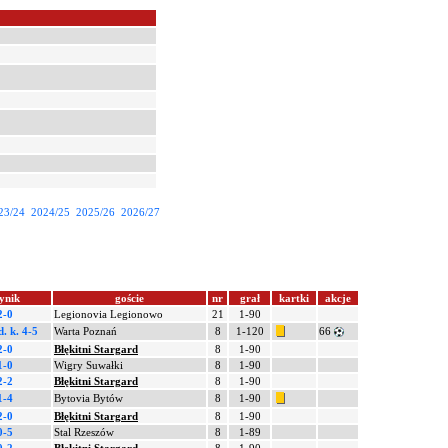
23/24
2024/25
2025/26
2026/27
ynik
goście
nr
grał
kartki
akcje
2-0
Legionovia Legionowo
21
1-90
d.
k. 4-5
Warta Poznań
8
1-120
66
2-0
Błękitni Stargard
8
1-90
1-0
Wigry Suwałki
8
1-90
2-2
Błękitni Stargard
8
1-90
1-4
Bytovia Bytów
8
1-90
2-0
Błękitni Stargard
8
1-90
0-5
Stal Rzeszów
8
1-89