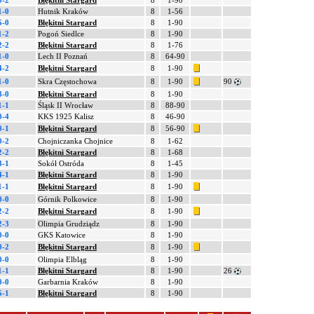
0-2
Błękitni Stargard
8
1-90
1-0
Hutnik Kraków
8
1-56
5-0
Błękitni Stargard
8
1-90
1-2
Pogoń Siedlce
8
1-90
2-2
Błękitni Stargard
8
1-76
1-0
Lech II Poznań
8
64-90
4-2
Błękitni Stargard
8
1-90
1-0
Skra Częstochowa
8
1-90
90
3-0
Błękitni Stargard
8
1-90
1-1
Śląsk II Wrocław
8
88-90
0-4
KKS 1925 Kalisz
8
46-90
0-1
Błękitni Stargard
8
56-90
0-2
Chojniczanka Chojnice
8
1-62
2-2
Błękitni Stargard
8
1-68
3-1
Sokół Ostróda
8
1-45
4-1
Błękitni Stargard
8
1-90
1-1
Błękitni Stargard
8
1-90
0-0
Górnik Polkowice
8
1-90
2-2
Błękitni Stargard
8
1-90
2-3
Olimpia Grudziądz
8
1-90
0-0
GKS Katowice
8
1-90
0-2
Błękitni Stargard
8
1-90
0-0
Olimpia Elbląg
8
1-90
1-1
Błękitni Stargard
8
1-90
26
0-0
Garbarnia Kraków
8
1-90
5-1
Błękitni Stargard
8
1-90