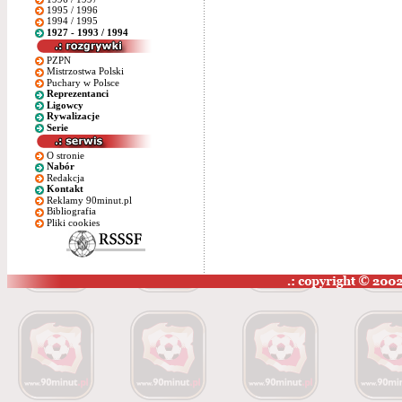
1995 / 1996
1994 / 1995
1927 - 1993 / 1994
PZPN
Mistrzostwa Polski
Puchary w Polsce
Reprezentanci
Ligowcy
Rywalizacje
Serie
O stronie
Nabór
Redakcja
Kontakt
Reklamy 90minut.pl
Bibliografia
Pliki cookies