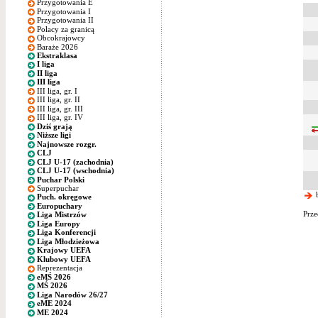
Przygotowania E
Przygotowania I
Przygotowania II
Polacy za granicą
Obcokrajowcy
Baraże 2026
Ekstraklasa
I liga
II liga
III liga
III liga, gr. I
III liga, gr. II
III liga, gr. III
III liga, gr. IV
Dziś grają
Niższe ligi
Najnowsze rozgr.
CLJ
CLJ U-17 (zachodnia)
CLJ U-17 (wschodnia)
Puchar Polski
Superpuchar
b
Puch. okręgowe
Europuchary
Prze
Liga Mistrzów
Liga Europy
Liga Konferencji
Liga Młodzieżowa
Krajowy UEFA
Klubowy UEFA
Reprezentacja
eMŚ 2026
MŚ 2026
Liga Narodów 26/27
eME 2024
ME 2024