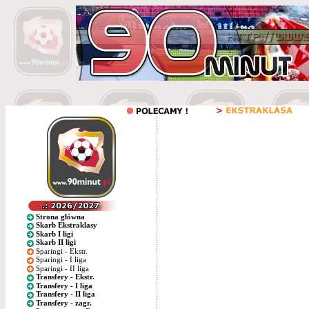
Strona główna
Skarb Ekstraklasy
Skarb I ligi
Skarb II ligi
Sparingi - Ekstr.
Sparingi - I liga
Sparingi - II liga
Transfery - Ekstr.
Transfery - I liga
Transfery - II liga
Transfery - zagr.