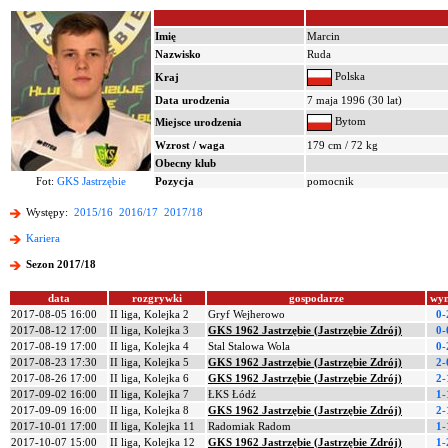
Imię
Marcin
Nazwisko
Ruda
Polska
Kraj
Data urodzenia
7 maja 1996 (30 lat)
Bytom
Miejsce urodzenia
Wzrost / waga
179 cm / 72 kg
Obecny klub
Fot:
GKS Jastrzębie
Pozycja
pomocnik
Występy:
2015/16
2016/17
2017/18
Kariera
Sezon 2017/18
data
rozgrywki
gospodarze
wyn
2017-08-05 16:00
II liga, Kolejka 2
Gryf Wejherowo
0-
2017-08-12 17:00
II liga, Kolejka 3
GKS 1962 Jastrzębie (Jastrzębie Zdrój)
0-
2017-08-19 17:00
II liga, Kolejka 4
Stal Stalowa Wola
0-
2017-08-23 17:30
II liga, Kolejka 5
GKS 1962 Jastrzębie (Jastrzębie Zdrój)
2-
2017-08-26 17:00
II liga, Kolejka 6
GKS 1962 Jastrzębie (Jastrzębie Zdrój)
2-
2017-09-02 16:00
II liga, Kolejka 7
ŁKS Łódź
1-
2017-09-09 16:00
II liga, Kolejka 8
GKS 1962 Jastrzębie (Jastrzębie Zdrój)
2-
2017-10-01 17:00
II liga, Kolejka 11
Radomiak Radom
1-
2017-10-07 15:00
II liga, Kolejka 12
GKS 1962 Jastrzębie (Jastrzębie Zdrój)
1-