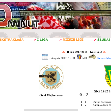
II liga 2017/2018 - Kolejka 2
5 sierpnia 2017, 16:00
500
Tomasz Marc
GKS 1962 Ja
0 - 2
Gryf Wejherowo
0 - 1
Daniel Szczepa
0 - 2
Kamil Jadach 8