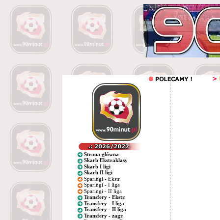
Strona główna
Skarb Ekstraklasy
Skarb I ligi
Skarb II ligi
Sparingi - Ekstr.
Sparingi - I liga
Sparingi - II liga
Transfery - Ekstr.
Transfery - I liga
Transfery - II liga
Transfery - zagr.