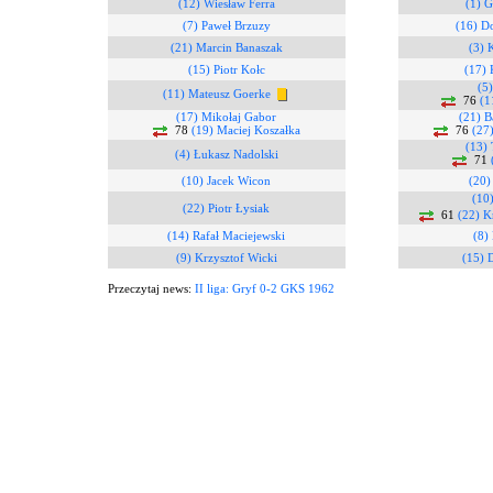
(12) Wiesław Ferra
(1) G
(7) Paweł Brzuzy
(16) D
(21) Marcin Banaszak
(3) 
(15) Piotr Kołc
(17)
(5
(11) Mateusz Goerke
76
(1
(17) Mikołaj Gabor
(21) B
78
(19) Maciej Koszałka
76
(27
(13)
(4) Łukasz Nadolski
71
(10) Jacek Wicon
(20)
(10)
(22) Piotr Łysiak
61
(22) K
(14) Rafał Maciejewski
(8)
(9) Krzysztof Wicki
(15) 
Przeczytaj news:
II liga: Gryf 0-2 GKS 1962