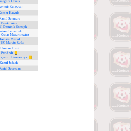
rzegorz Drazik
ominik Kulawiak
Kacper Kawula
 Kamil Szymura
) Dawid Weis
1) Dominik Szczęch
artosz Semeniuk
) Oskar Mazurkiewicz
 Tomasz Musioł
(19) Marcin Ruda
 Damian Tront
 Farid Ali
rzysztof Gancarczyk
 Kamil Jadach
Daniel Szczepan