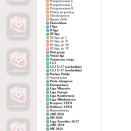
Przygotowania E
Przygotowania I
Przygotowania II
Polacy za granicą
Obcokrajowcy
Baraże 2026
Ekstraklasa
I liga
II liga
III liga
III liga, gr. I
III liga, gr. II
III liga, gr. III
III liga, gr. IV
Dziś grają
Niższe ligi
Najnowsze rozgr.
CLJ
CLJ U-17 (zachodnia)
CLJ U-17 (wschodnia)
Puchar Polski
Superpuchar
Puch. okręgowe
Europuchary
Liga Mistrzów
Liga Europy
Liga Konferencji
Liga Młodzieżowa
Krajowy UEFA
Klubowy UEFA
Reprezentacja
eMŚ 2026
MŚ 2026
Liga Narodów 26/27
eME 2024
ME 2024