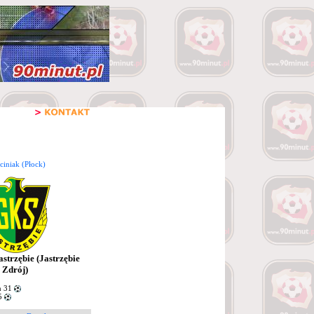
iniak (Płock)
strzębie (Jastrzębie
Zdrój)
n 31
5