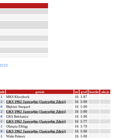
22/23
nik
goście
nr
grał
kartki
akcje
-1
MKS Kluczbork
16
1-87
-2
GKS 1962 Jastrzębie (Jastrzębie Zdrój)
16
1-90
-0
Błękitni Stargard
16
1-90
-2
GKS 1962 Jastrzębie (Jastrzębie Zdrój)
16
1-90
-0
GKS Bełchatów
16
1-90
-1
GKS 1962 Jastrzębie (Jastrzębie Zdrój)
16
1-77
-1
Olimpia Elbląg
16
1-79
-0
GKS 1962 Jastrzębie (Jastrzębie Zdrój)
16
1-90
-1
Wisła Puławy
16
1-90