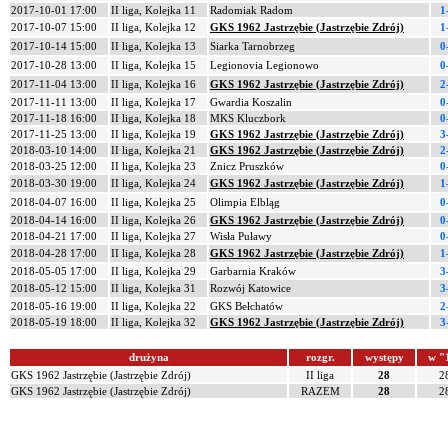
2017-10-01 17:00
II liga, Kolejka 11
Radomiak Radom
1
2017-10-07 15:00
II liga, Kolejka 12
GKS 1962 Jastrzębie (Jastrzębie Zdrój)
1
2017-10-14 15:00
II liga, Kolejka 13
Siarka Tarnobrzeg
0
2017-10-28 13:00
II liga, Kolejka 15
Legionovia Legionowo
0
2017-11-04 13:00
II liga, Kolejka 16
GKS 1962 Jastrzębie (Jastrzębie Zdrój)
2
2017-11-11 13:00
II liga, Kolejka 17
Gwardia Koszalin
0
2017-11-18 16:00
II liga, Kolejka 18
MKS Kluczbork
0
2017-11-25 13:00
II liga, Kolejka 19
GKS 1962 Jastrzębie (Jastrzębie Zdrój)
3
2018-03-10 14:00
II liga, Kolejka 21
GKS 1962 Jastrzębie (Jastrzębie Zdrój)
2
2018-03-25 12:00
II liga, Kolejka 23
Znicz Pruszków
0
2018-03-30 19:00
II liga, Kolejka 24
GKS 1962 Jastrzębie (Jastrzębie Zdrój)
1
2018-04-07 16:00
II liga, Kolejka 25
Olimpia Elbląg
0
2018-04-14 16:00
II liga, Kolejka 26
GKS 1962 Jastrzębie (Jastrzębie Zdrój)
0
2018-04-21 17:00
II liga, Kolejka 27
Wisła Puławy
0
2018-04-28 17:00
II liga, Kolejka 28
GKS 1962 Jastrzębie (Jastrzębie Zdrój)
1
2018-05-05 17:00
II liga, Kolejka 29
Garbarnia Kraków
3
2018-05-12 15:00
II liga, Kolejka 31
Rozwój Katowice
3
2018-05-16 19:00
II liga, Kolejka 22
GKS Bełchatów
2
2018-05-19 18:00
II liga, Kolejka 32
GKS 1962 Jastrzębie (Jastrzębie Zdrój)
3
drużyna
rozgr.
występy
w "
GKS 1962 Jastrzębie (Jastrzębie Zdrój)
II liga
28
2
GKS 1962 Jastrzębie (Jastrzębie Zdrój)
RAZEM
28
2