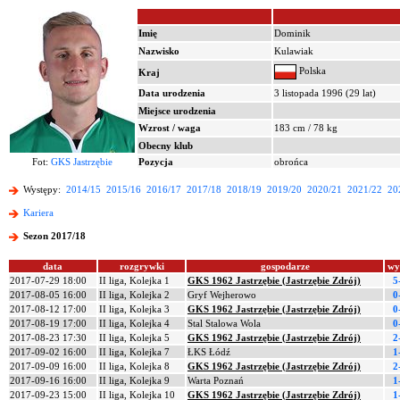
Imię
Dominik
Nazwisko
Kulawiak
Polska
Kraj
Data urodzenia
3 listopada 1996 (29 lat)
Miejsce urodzenia
Wzrost / waga
183 cm / 78 kg
Obecny klub
Fot:
GKS Jastrzębie
Pozycja
obrońca
Występy:
2014/15
2015/16
2016/17
2017/18
2018/19
2019/20
2020/21
2021/22
20
Kariera
Sezon 2017/18
data
rozgrywki
gospodarze
wy
2017-07-29 18:00
II liga, Kolejka 1
GKS 1962 Jastrzębie (Jastrzębie Zdrój)
5
2017-08-05 16:00
II liga, Kolejka 2
Gryf Wejherowo
0
2017-08-12 17:00
II liga, Kolejka 3
GKS 1962 Jastrzębie (Jastrzębie Zdrój)
0
2017-08-19 17:00
II liga, Kolejka 4
Stal Stalowa Wola
0
2017-08-23 17:30
II liga, Kolejka 5
GKS 1962 Jastrzębie (Jastrzębie Zdrój)
2
2017-09-02 16:00
II liga, Kolejka 7
ŁKS Łódź
1
2017-09-09 16:00
II liga, Kolejka 8
GKS 1962 Jastrzębie (Jastrzębie Zdrój)
2
2017-09-16 16:00
II liga, Kolejka 9
Warta Poznań
1
2017-09-23 15:00
II liga, Kolejka 10
GKS 1962 Jastrzębie (Jastrzębie Zdrój)
1