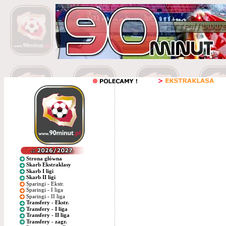
Strona główna
Skarb Ekstraklasy
Skarb I ligi
Skarb II ligi
Sparingi - Ekstr.
Sparingi - I liga
Sparingi - II liga
Transfery - Ekstr.
Transfery - I liga
Transfery - II liga
Transfery - zagr.