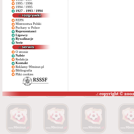
1995 / 1996
1994 / 1995
1927 - 1993 / 1994
PZPN
Mistrzostwa Polski
Puchary w Polsce
Reprezentanci
Ligowcy
Rywalizacje
Serie
O stronie
Nabór
Redakcja
Kontakt
Reklamy 90minut.pl
Bibliografia
Pliki cookies