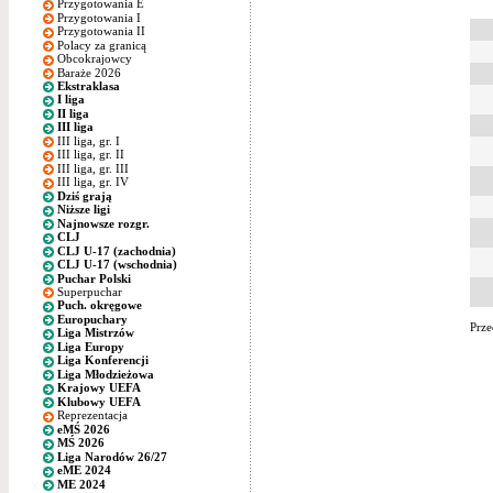
Przygotowania E
Przygotowania I
Przygotowania II
Polacy za granicą
Obcokrajowcy
Baraże 2026
Ekstraklasa
I liga
II liga
III liga
III liga, gr. I
III liga, gr. II
III liga, gr. III
III liga, gr. IV
Dziś grają
Niższe ligi
Najnowsze rozgr.
CLJ
CLJ U-17 (zachodnia)
CLJ U-17 (wschodnia)
Puchar Polski
Superpuchar
Puch. okręgowe
Europuchary
Prze
Liga Mistrzów
Liga Europy
Liga Konferencji
Liga Młodzieżowa
Krajowy UEFA
Klubowy UEFA
Reprezentacja
eMŚ 2026
MŚ 2026
Liga Narodów 26/27
eME 2024
ME 2024